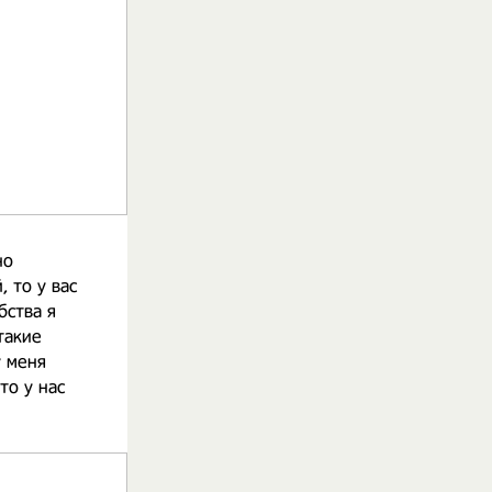
но
, то у вас
бства я
такие
у меня
то у нас