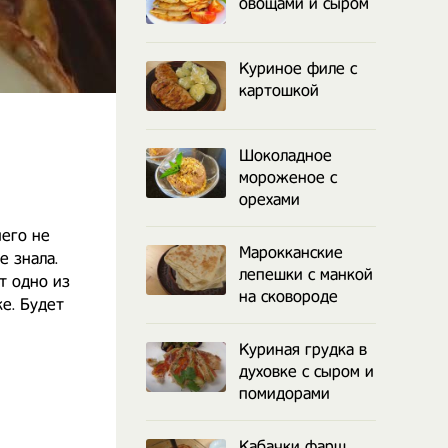
овощами и сыром
Куриное филе с
картошкой
Шоколадное
мороженое с
орехами
него не
Марокканские
е знала.
лепешки с манкой
т одно из
на сковороде
ке. Будет
Куриная грудка в
духовке с сыром и
помидорами
Кабачки фарш