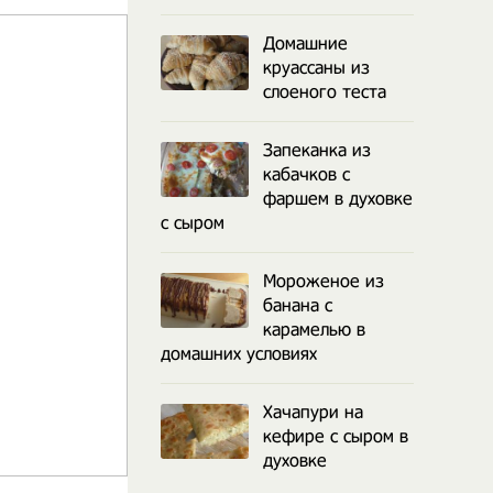
Домашние
круассаны из
слоеного теста
Запеканка из
кабачков с
фаршем в духовке
с сыром
Мороженое из
банана с
карамелью в
домашних условиях
Хачапури на
кефире с сыром в
духовке