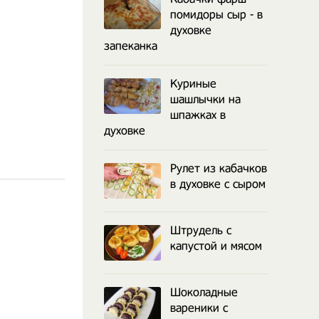
помидоры сыр - в
духовке
запеканка
Куриные
шашлычки на
шпажках в
духовке
Рулет из кабачков
в духовке с сыром
Штрудель с
капустой и мясом
Шоколадные
вареники с