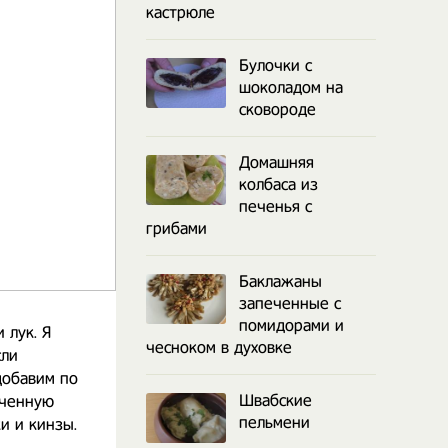
кастрюле
Булочки с
шоколадом на
сковороде
Домашняя
колбаса из
печенья с
грибами
Баклажаны
запеченные с
помидорами и
 лук. Я
чесноком в духовке
сли
добавим по
Швабские
оченную
пельмени
ки и кинзы.