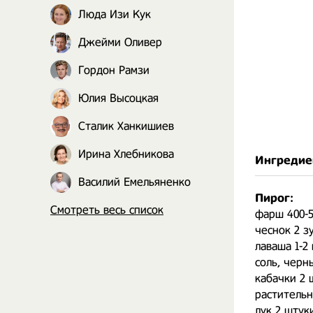
Люда Изи Кук
Джейми Оливер
Гордон Рамзи
Юлия Высоцкая
Сталик Ханкишиев
Ирина Хлебникова
Ингредие
Василий Емельяненко
Пирог:
Смотреть весь список
фарш 400-5
чеснок 2 з
лаваша 1-2
соль, черн
кабачки 2 
растительн
лук 2 штук