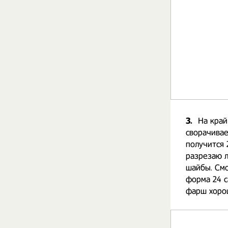
3.
На край
сворачива
получится 
разрезаю л
шайбы. Смо
форма 24 с
фарш хорош