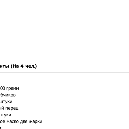
нты (На
4 чел.
)
00 грамм
убчиков
 штуки
ый перец
штуки
ое масло для жарки
и