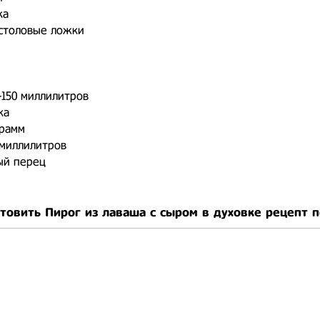
ка
 столовые ложки
-150 миллилитров
ка
грамм
 миллилитров
ый перец
отовить Пирог из лаваша с сыром в духовке рецепт 