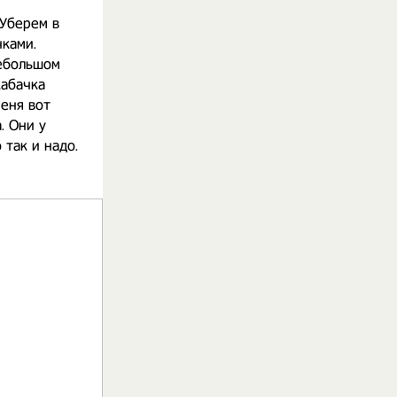
 Уберем в
чками.
небольшом
кабачка
еня вот
. Они у
 так и надо.