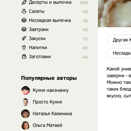
Десерты и выпечка
5905
Салаты
495
Несладкая выпечка
281
Завтраки
765
Закуски
753
Другая 
Напитки
297
Несладк
Заготовки
946
Какой унив
заверни - 
Популярные авторы
Можно таки
таких блюд
Кухня наизнанку
вкусно, сы
Просто Кухня
Наталья Калинина
Ольга Матвей