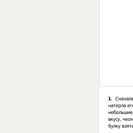
1.
Сначала
натерла ег
небольшие,
вкусу, чес
булку взят