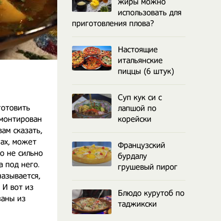
жиры можно
использовать для
приготовления плова?
Настоящие
итальянские
пиццы (6 штук)
Суп кук си с
готовить
лапшой по
вмонтирован
корейски
вам сказать,
гах, может
Французский
о не сильно
бурдалу
а под него.
грушевый пирог
называется,
 И вот из
Блюдо курутоб по
заны из
таджикски