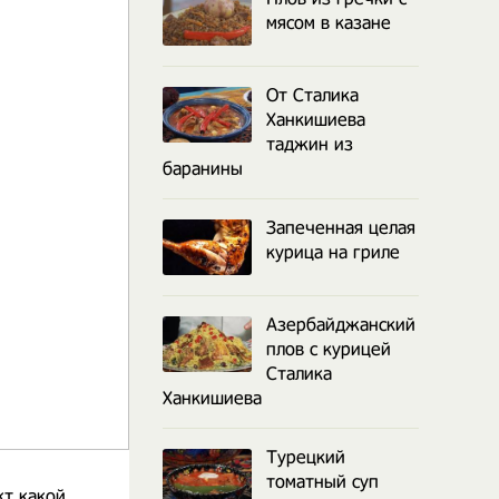
мясом в казане
От Сталика
Ханкишиева
таджин из
баранины
Запеченная целая
курица на гриле
Азербайджанский
плов с курицей
Сталика
Ханкишиева
Турецкий
томатный суп
т какой,