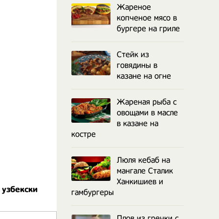
Жареное
копченое мясо в
бургере на гриле
Стейк из
говядины в
казане на огне
Жареная рыба с
овощами в масле
в казане на
костре
Люля кебаб на
мангале Сталик
Ханкишиев и
 узбекски
гамбургеры
Плов из гречки с