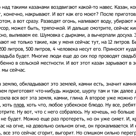
 над такими казанами воздвигают какой-то навес. Казан, ко
, конечно, накрывают. И вот как его моют? После пригото
потом, а вот сразу. Разводят огонь, наливают воду, убирают 
сор, может быть, тряпочкой. И дальше смотрите, сейчас ки
сно, выливаем ее. Шумовка с дырками, а вычерпали досуха. 
ают не только такие, как у меня сейчас тут, на 12 литров. 
200 литров, 500 литров, 4 человека несут его. Приносят куда
свадьба будет. Многие люди еще до сих пор проводят свадь
обенно в сельской местности. И вот этот казан зарывают в 
к мы сейчас.
 землю, обкладывают это землей, камни есть, значит камн
нем приготовят что-нибудь жидкое, шурпу там и так далее д
охла вся вот эта земля, камни, глина. А второе уже можно 
, хоть
плов
, хоть что, любое узбекское блюдо. Ну все, ребят
отрите. Ну вот, что с него собралось. Ну хочешь, но больше
 не будет. Можно еще раз протереть, но он уже сияет. И, к
ас на огне, на довольно сильном огне, он прокаливается. И 
ь, все это сейчас сгорит, выгорит. Но слишком сильно перег