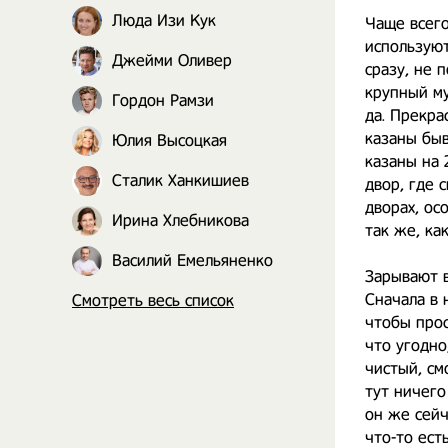
Люда Изи Кук
Чаще всего
используют
Джейми Оливер
сразу, не 
крупный му
Гордон Рамзи
да. Прекра
казаны быв
Юлия Высоцкая
казаны на 
Сталик Ханкишиев
двор, где 
дворах, ос
Ирина Хлебникова
так же, ка
Василий Емельяненко
Зарывают в
Сначала в 
Смотреть весь список
чтобы прос
что угодно
чистый, см
тут ничего
он же сейч
что-то ест