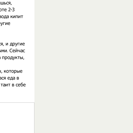
ешься,
оте 2-3
вода кипит
ругие
я, и другие
ыми. Сейчас
а продукты,
ы, которые
вся еда в
 таит в себе