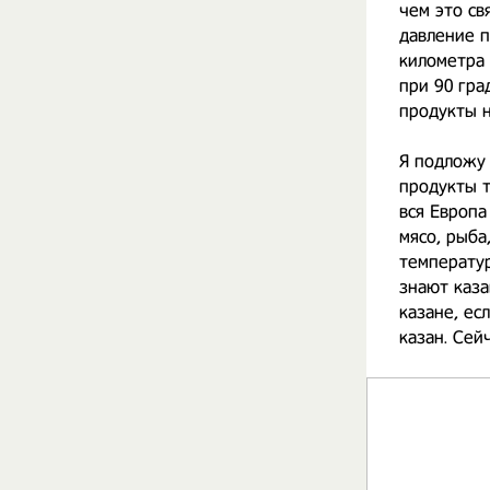
чем это св
давление п
километра 
при 90 гра
продукты н
Я подложу 
продукты т
вся Европа
мясо, рыба
температур
знают каза
казане, ес
казан. Сей