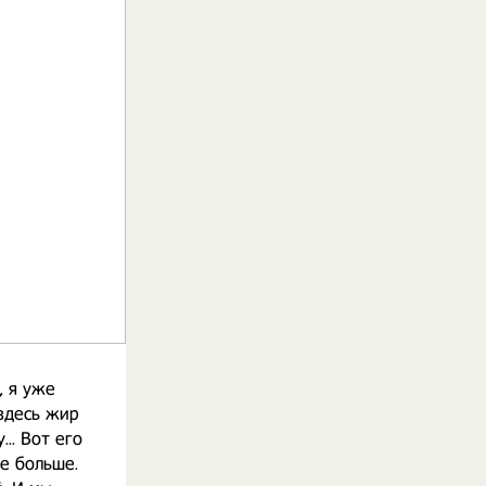
, я уже
 здесь жир
... Вот его
не больше.