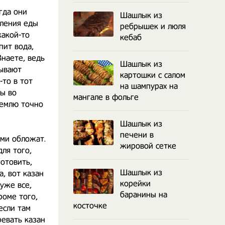
гда они
Шашлык из
вления еды
ребрышек и люля
какой-то
кебаб
пит вода,
Знаете, ведь
Шашлык из
Бывают
картошки с салом
-то в тот
на шампурах на
бы во
мангале в фольге
землю точно
Шашлык из
печени в
ями обложат.
жировой сетке
ля того,
готовить,
Шашлык из
а, вот казан
корейки
 уже все,
баранины на
роме того,
косточке
если там
ревать казан