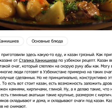
Ханкишиев
Основные блюда
 приготовили здесь какую-то еду, и казан грязный. Как при
 казане от
Сталика Ханкишиева
по узбекски рецепт. Казан 
, такой очаг, который слеплен на скорую руку абы как. Могу 
многие люди готовят в Узбекистане примерно на таких оча
получше сделанных. Но не принципиально, конструктивно эт
. То есть вот стоит казан, есть возможность заложить дров
жен камнями, кирпичами, глиной. Ну, а я делаю такие, что 
о есть глиняные акатыши такие крупные, размером с кирпич.
ляков складывают и дома, и складывают очаги под казан. Ка
ов не снимают.