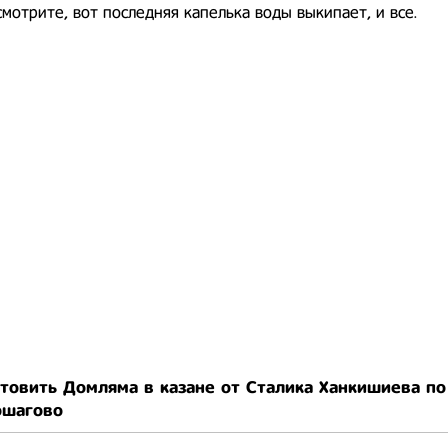
смотрите, вот последняя капелька воды выкипает, и все.
товить Домляма в казане от Сталика Ханкишиева по
ошагово