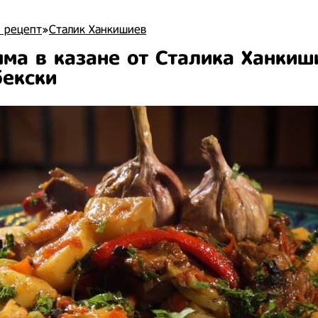
 рецепт
»
Сталик Ханкишиев
ма в казане от Сталика Ханкиш
бекски