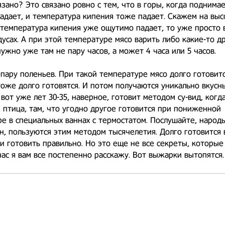
язано? Это связано ровно с тем, что в горы, когда поднима
адает, и температура кипения тоже падает. Скажем на выс
температура кипения уже ощутимо падает, то уже просто 
дусах. А при этой температуре мясо варить либо какие-то д
ужно уже там не пару часов, а может 4 часа или 5 часов.
пару поленьев. При такой температуре мясо долго готовитс
оже долго готовятся. И потом получаются уникально вкусн
 вот уже лет 30-35, наверное, готовит методом су-вид, когд
, птица, там, что угодно другое готовится при пониженной
е в специальных ваннах с термостатом. Послушайте, народ
н, пользуются этим методом тысячелетия. Долго готовится 
ли готовить правильно. Но это еще не все секреты, которые
час я вам все постепенно расскажу. Вот выжарки вытопятся.