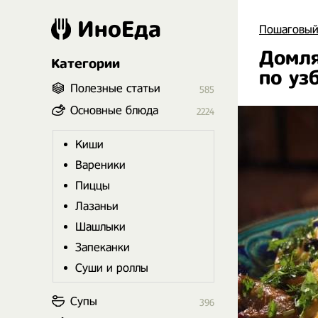
ИноЕда
Пошаговый
Домля
Категории
по уз
Полезные статьи
585
Основные блюда
2224
Киши
Вареники
Пиццы
Лазаньи
Шашлыки
Запеканки
Суши и роллы
Супы
396