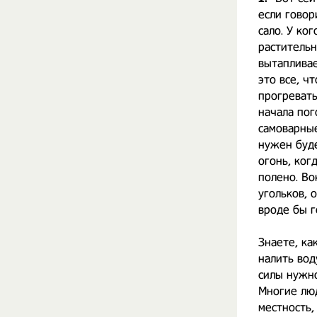
если говор
сало. У ко
растительн
вытапливае
это все, ч
прогревать
начала пог
самоварные
нужен буде
огонь, ког
полено. Во
угольков, 
вроде бы г
Знаете, ка
налить вод
силы нужно
Многие люд
местность,