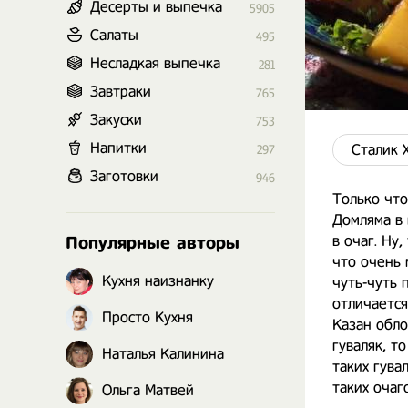
Десерты и выпечка
5905
Салаты
495
Несладкая выпечка
281
Завтраки
765
Закуски
753
Напитки
Сталик 
297
Заготовки
946
Только что
Домляма в
в очаг. Ну
Популярные авторы
что очень 
Кухня наизнанку
чуть-чуть 
отличается
Просто Кухня
Казан обло
гуваляк, т
Наталья Калинина
таких гува
таких очаг
Ольга Матвей