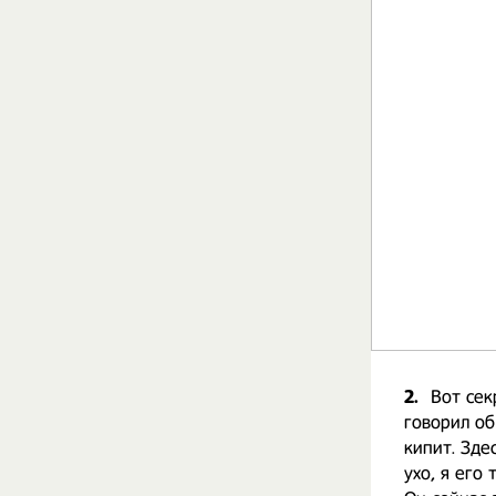
2.
Вот сек
говорил об
кипит. Здес
ухо, я его