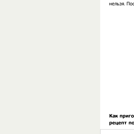
нельзя. По
Как приго
рецепт п