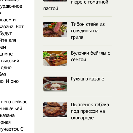
пюре с томатной
 курдючное
пастой
о
ываем и
Тибон стейк из
казана. Вот
говядины на
 будут
гриле
йте для
сем
Булочки бейглы с
да мне
семгой
 высокий
 одно
без
Гуляш в казане
о. И оно
 него сейчас
Цыпленок табака
ой ишачьей
под прессом на
казана.
сковороде
орная
лучается. С