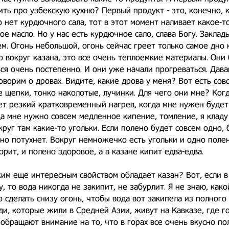
ить про узбекскую кухню? Первый продукт - это, конечно,
го нет курдючного сала, тот в этот момент наливает какое-т
ое масло. Но у нас есть курдючное сало, слава Богу. Заклад
м. Огонь небольшой, огонь сейчас греет только самое дно 
то вокруг казана, это все очень теплоемкие материалы. Они
ся очень постепенно. И они уже начали прогреваться. Дава
оворим о дровах. Видите, какие дрова у меня? Вот есть сов
 щепки, тонко наколотые, лучинки. Для чего они мне? Ког
т резкий кратковременный нагрев, когда мне нужен будет
да мне нужно совсем медленное кипение, томление, я кладу
круг там какие-то угольки. Если полено будет совсем одно, 
оно потухнет. Вокруг немножечко есть угольки и одно полен
орит, и полено здоровое, а в казане кипит едва-едва.
ким еще интересным свойством обладает казан? Вот, если в
у, то вода никогда не закипит, не забурлит. Я не знаю, как
 сделать снизу огонь, чтобы вода вот закипела из полного 
и, которые жили в Средней Азии, живут на Кавказе, где г
 обращают внимание на то, что в горах все очень вкусно по