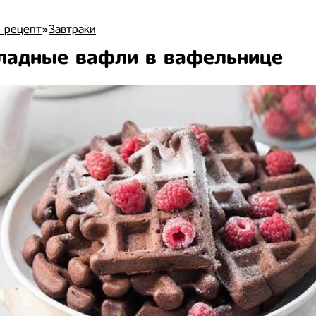
 рецепт
»
Завтраки
ладные вафли в вафельнице