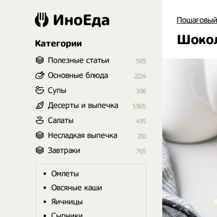
ИноЕда
Пошаговый
Шоко
Категории
Полезные статьи
585
Основные блюда
2224
Супы
396
Десерты и выпечка
5905
Салаты
495
Несладкая выпечка
281
Завтраки
765
Омлеты
Овсяные каши
Яичницы
Сырники