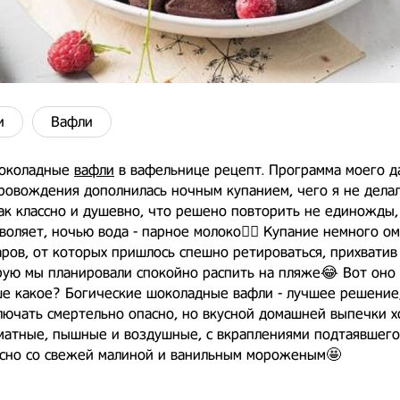
и
Вафли
околадные
вафли
в вафельнице рецепт. Программа моего д
овождения дополнилась ночным купанием, чего я не делала
ак классно и душевно, что решено повторить не единожды,
воляет, ночью вода - парное молоко👌🏻 Купание немного о
ров, от которых пришлось спешно ретироваться, прихватив
рую мы планировали спокойно распить на пляже😂 Вот оно
ше какое? Богические шоколадные вафли - лучшее решение,
лючать смертельно опасно, но вкусной домашней выпечки х
матные, пышные и воздушные, с вкраплениями подтаявшего
кусно со свежей малиной и ванильным мороженым🤩