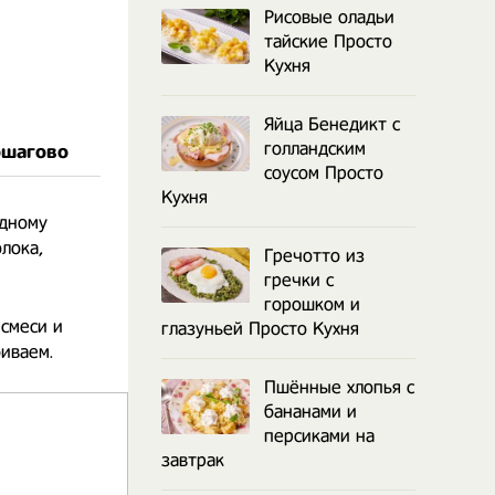
Рисовые оладьи
тайские Просто
Кухня
Яйца Бенедикт с
голландским
ошагово
соусом Просто
Кухня
одному
лока,
Гречотто из
гречки с
горошком и
смеси и
глазуньей Просто Кухня
иваем.
Пшённые хлопья с
бананами и
персиками на
завтрак