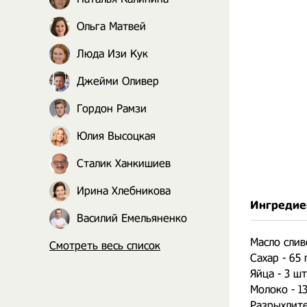
Ольга Матвей
Люда Изи Кук
Джейми Оливер
Гордон Рамзи
Юлия Высоцкая
Сталик Ханкишиев
Ирина Хлебникова
Ингредие
Василий Емельяненко
Масло слив
Смотреть весь список
Сахар - 65 
Яйца - 3 шт
Молоко - 1
Разрыхлител