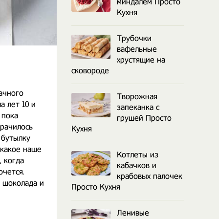
миндалем Просто
Кухня
Трубочки
вафельные
хрустящие на
сковороде
ачного
Творожная
 лет 10 и
запеканка с
 пока
грушей Просто
мрачилось
Кухня
 бутылку
 какое наше
Котлеты из
 когда
кабачков и
очется.
крабовых палочек
 шоколада и
Просто Кухня
Ленивые