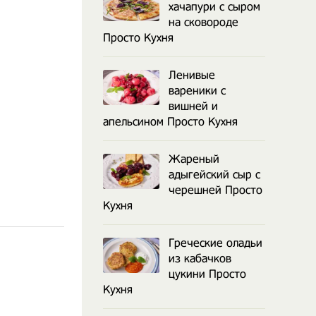
хачапури с сыром
на сковороде
Просто Кухня
Ленивые
вареники с
вишней и
апельсином Просто Кухня
Жареный
адыгейский сыр с
черешней Просто
Кухня
Греческие оладьи
из кабачков
цукини Просто
Кухня