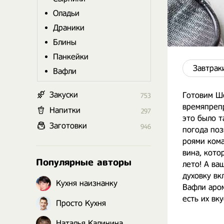
Оладьи
Драники
Блины
Панкейки
Завтрак
Вафли
Закуски
Готовим Ш
753
времяпрепр
Напитки
297
это было т
Заготовки
946
погода поз
роями кома
вина, кото
Популярные авторы
лето! А ва
духовку вк
Кухня наизнанку
Вафли аро
есть их в
Просто Кухня
Наталья Калинина