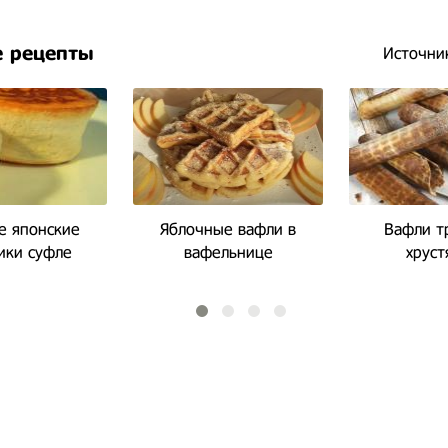
 рецепты
Источни
 японские
Яблочные вафли в
Вафли т
ики суфле
вафельнице
хрус