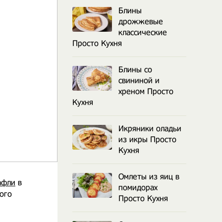
Блины
дрожжевые
классические
Просто Кухня
Блины со
свининой и
хреном Просто
Кухня
Икряники оладьи
из икры Просто
Кухня
Омлеты из яиц в
афли
в
помидорах
ого
Просто Кухня