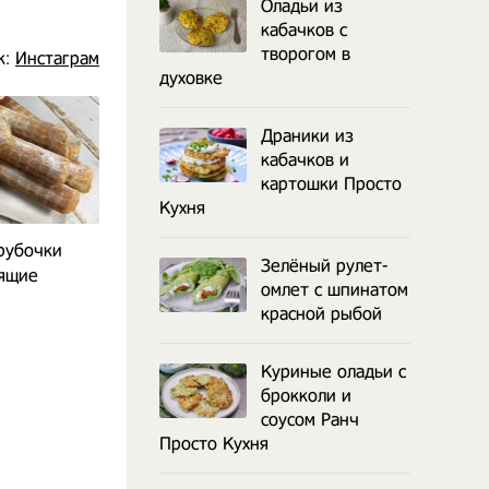
Оладьи из
кабачков с
творогом в
к:
Инстаграм
духовке
Драники из
кабачков и
картошки Просто
Кухня
рубочки
Японские блины Дораяки
Творожная за
Зелёный рулет-
тящие
манкой пы
омлет с шпинатом
духов
красной рыбой
Куриные оладьи с
брокколи и
соусом Ранч
Просто Кухня