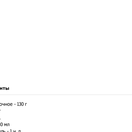
нты
очное - 130 г
г
.
30 мл
ь - 1 ч. л.