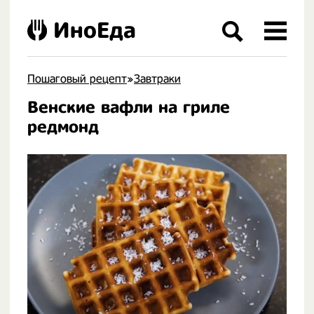
ИноЕда
Пошаговый рецепт
»
Завтраки
Венские вафли на гриле
.
редмонд