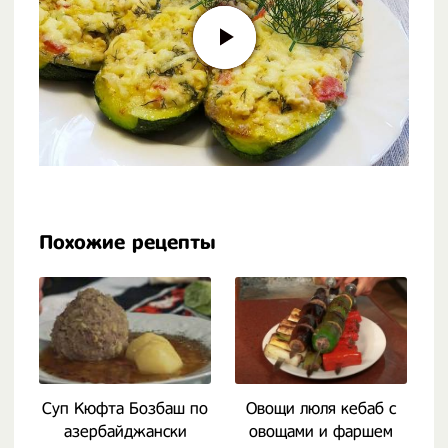
Похожие рецепты
Суп Кюфта Бозбаш по
Овощи люля кебаб с
азербайджански
овощами и фаршем