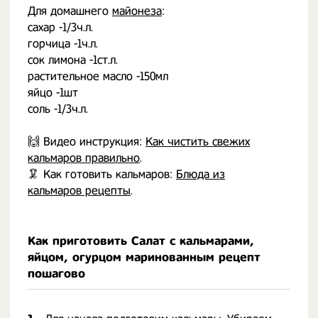
Для домашнего
майонеза
:
сахар -1/3ч.л.
горчица -1ч.л.
сок лимона -1ст.л.
растительное масло -150мл
яйцо -1шт
соль -1/3ч.л.
🙌 Видео инструкция:
Как чистить свежих
кальмаров правильно
.
🦑 Как готовить кальмаров:
Блюда из
кальмаров рецепты
.
Как приготовить Салат с кальмарами,
яйцом, огурцом маринованным рецепт
пошагово