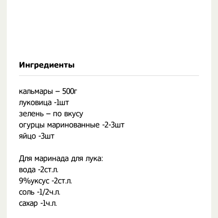
Ингредиенты
кальмары – 500г
луковица -1шт
зелень – по вкусу
огурцы маринованные -2-3шт
яйцо -3шт
Для маринада для лука:
вода -2ст.л.
9%уксус -2ст.л.
соль -1/2ч.л.
сахар -1ч.л.