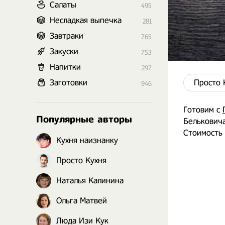
Салаты
495
Несладкая выпечка
281
Завтраки
765
Закуски
753
Напитки
297
Заготовки
Просто 
946
Готовим с
Популярные авторы
Бельковича
Стоимость 
Кухня наизнанку
Просто Кухня
Наталья Калинина
Ольга Матвей
Люда Изи Кук