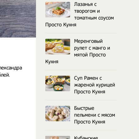
Лазанья с
творогом и
томатным соусом
Просто Кухня
Меренговый
рулет с манго и
мятой Просто
Кухня
лександра
блей.
Суп Рамен с
жареной курицей
Просто Кухня
Быстрые
пельмени с мясом
Просто Кухня
Кубанские