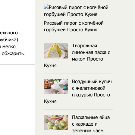
Рисовый пирог с копчёной
горбушей Просто Кухня
тельного
зубчика)
Творожная
и мелко
лимонная пасха с
а обжарить.
маком Просто
Кухня
Воздушный кулич
с желатиновой
глазурью Просто
Кухня
Пасхальные яйца
с каркаде и
зелёным чаем