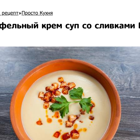
 рецепт
»
Просто Кухня
фельный крем суп со сливками 