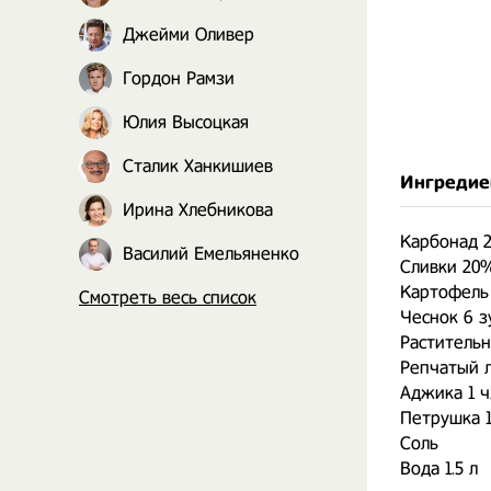
Джейми Оливер
Гордон Рамзи
Юлия Высоцкая
Сталик Ханкишиев
Ингредие
Ирина Хлебникова
Карбонад 2
Василий Емельяненко
Сливки 20%
Картофель 
Смотреть весь список
Чеснок 6 з
Растительн
Репчатый л
Аджика 1 ч
Петрушка 1
Соль
Вода 1.5 л