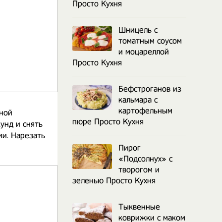
Просто Кухня
Шницель с
томатным соусом
и моцареллой
Просто Кухня
Бефстроганов из
кальмара с
картофельным
лной
пюре Просто Кухня
унд и снять
ии. Нарезать
Пирог
«Подсолнух» с
творогом и
зеленью Просто Кухня
Тыквенные
коврижки с маком