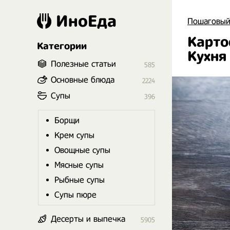
ИноЕда
Пошаговый
Карто
Категории
Кухня
Полезные статьи
585
Основные блюда
2224
Супы
396
Борщи
Крем супы
Овощные супы
Мясные супы
Рыбные супы
Супы пюре
Десерты и выпечка
5905