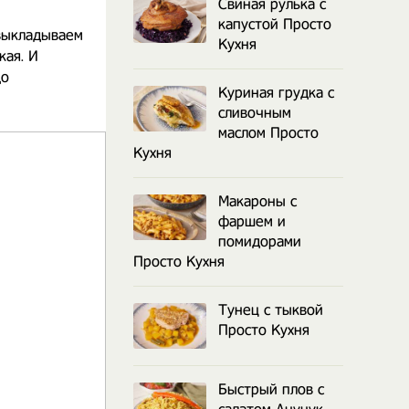
Свиная рулька с
капустой Просто
 выкладываем
Кухня
кая. И
до
Куриная грудка с
сливочным
маслом Просто
Кухня
Макароны с
фаршем и
помидорами
Просто Кухня
Тунец с тыквой
Просто Кухня
Быстрый плов с