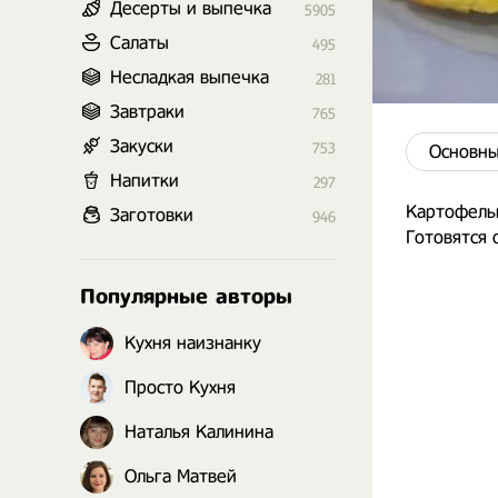
Десерты и выпечка
5905
Салаты
495
Несладкая выпечка
281
Завтраки
765
Закуски
753
Основны
Напитки
297
Картофельн
Заготовки
946
Готовятся 
Популярные авторы
Кухня наизнанку
Просто Кухня
Наталья Калинина
Ольга Матвей