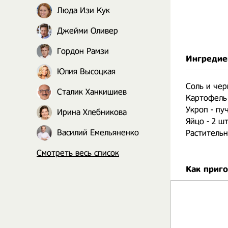
Люда Изи Кук
Джейми Оливер
Гордон Рамзи
Ингредие
Юлия Высоцкая
Соль и чер
Сталик Ханкишиев
Картофель -
Укроп - пуч
Ирина Хлебникова
Яйцо - 2 шт
Василий Емельяненко
Растительн
Смотреть весь список
Как приг