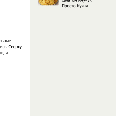
салатом Ачучук
Просто Кухня
ельные
ись. Сверху
ь, я