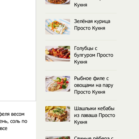
Кухня
Зелёная курица
Просто Кухня
Голубцы с
булгуром Просто
Кухня
Рыбное филе с
овощами на пару
Просто Кухня
Шашлыки кебабы
феля весом
из лаваша Просто
ень, соль по
Кухня
все
Свиные рёбера с