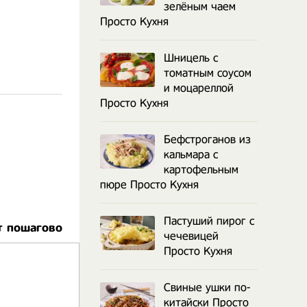
зелёным чаем
Просто Кухня
Шницель с
томатным соусом
и моцареллой
Просто Кухня
Бефстроганов из
кальмара с
картофельным
пюре Просто Кухня
Пастуший пирог с
т пошагово
чечевицей
Просто Кухня
Свиные ушки по-
китайски Просто