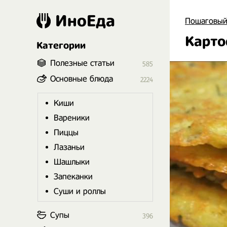
ИноЕда
Пошаговый
Карто
Категории
Полезные статьи
585
Основные блюда
2224
Киши
Вареники
Пиццы
Лазаньи
Шашлыки
Запеканки
Суши и роллы
Супы
396