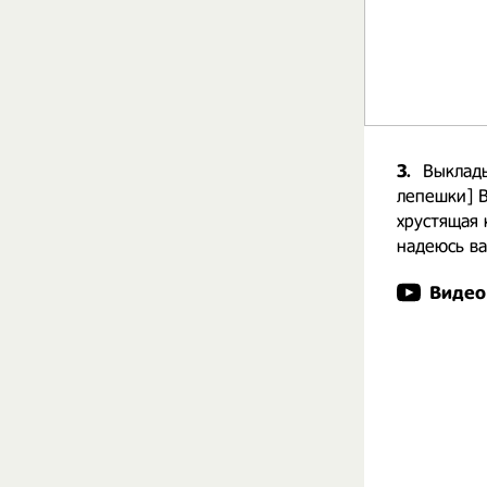
3.
Выклад
лепешки] В
хрустящая 
надеюсь ва
Видео