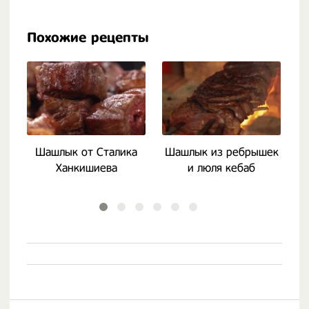
Похожие рецепты
Шашлык от Сталика
Шашлык из ребрышек
Ханкишиева
и люля кебаб
б