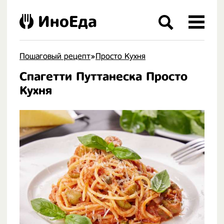
ИноЕда
Пошаговый рецепт
»
Просто Кухня
Спагетти Путтанеска Просто
.
Кухня