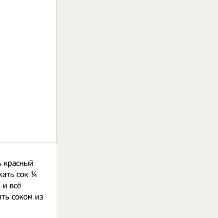
ь красный
жать сок ¼
 и всё
ть соком из