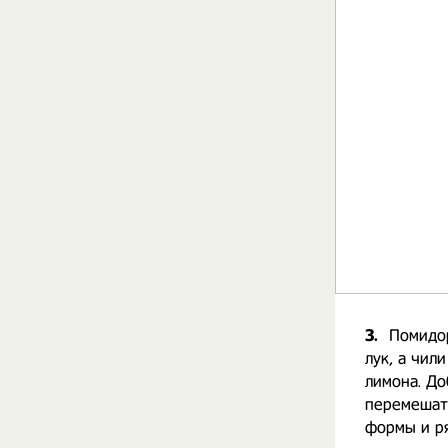
3.
Помидор
лук, а чил
лимона. До
перемешать
формы и ря