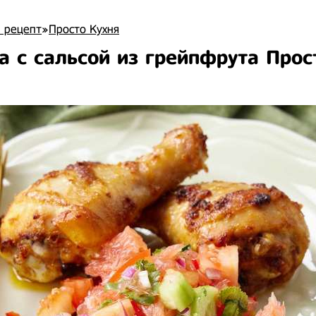
 рецепт
»
Просто Кухня
а с сальсой из грейпфрута Прос