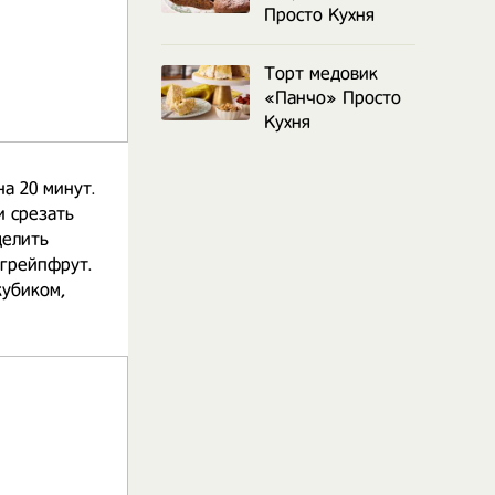
Просто Кухня
Торт медовик
«Панчо» Просто
Кухня
а 20 минут.
и срезать
делить
 грейпфрут.
кубиком,