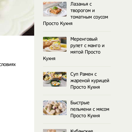
Лазанья с
творогом и
томатным соусом
Просто Кухня
Меренговый
рулет с манго и
мятой Просто
Кухня
словиях
Суп Рамен с
жареной курицей
Просто Кухня
Быстрые
пельмени с мясом
Просто Кухня
Кубанские