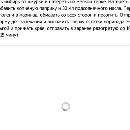
ь имбирь от шкурки и натереть на мелкой тёрке. Натереть 
обавить копчёную паприку и 30 мл подсолнечного масла. П
голени в маринад, обмазать со всех сторон и посолить. Отп
орму для запекания и выложить сверху остатки маринада. 
гой и прижать края, отправить в заранее разогретую до 1
15 минут.