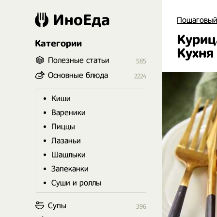
ИноЕда
Пошаговый
Куриц
Категории
Кухня
Полезные статьи
585
Основные блюда
2224
Киши
Вареники
Пиццы
Лазаньи
Шашлыки
Запеканки
Суши и роллы
Супы
396