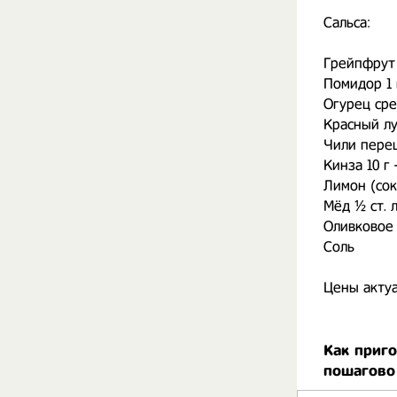
Сальса:
Грейпфрут 
Помидор 1 
Огурец сре
Красный лу
Чили перец
Кинза 10 г 
Лимон (сок
Мёд ½ ст. 
Оливковое 
Соль
Цены актуа
Как приго
пошагово