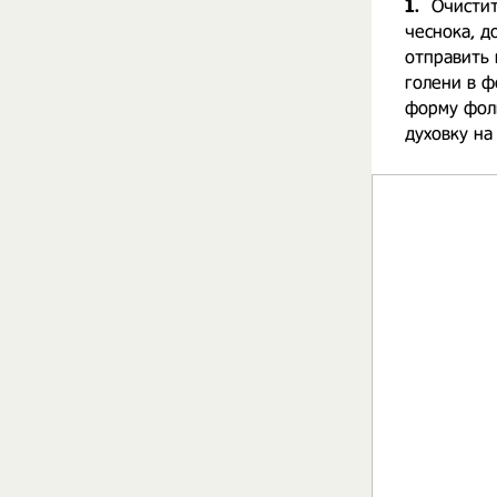
1.
Очистит
чеснока, д
отправить 
голени в ф
форму фоль
духовку на 