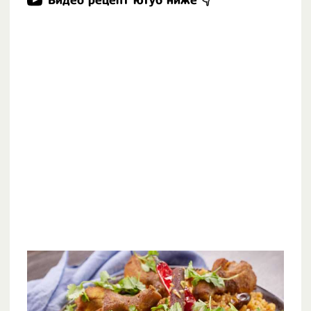
Видео рецепт ютуб ниже 👇