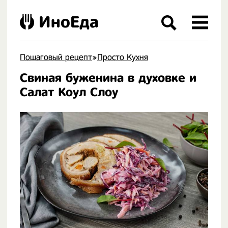
ИноЕда
Пошаговый рецепт
»
Просто Кухня
Свиная буженина в духовке и
.
Салат Коул Слоу