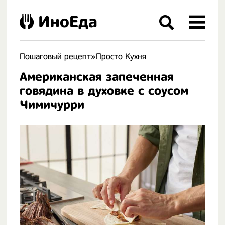
ИноЕда
Пошаговый рецепт
»
Просто Кухня
Американская запеченная
.
говядина в духовке с соусом
Чимичурри