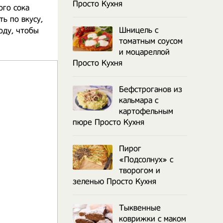
Просто Кухня
ого сока
ть по вкусу,
Шницель с
оду, чтобы
томатным соусом
и моцареллой
Просто Кухня
Бефстроганов из
кальмара с
картофельным
пюре Просто Кухня
Пирог
«Подсолнух» с
творогом и
зеленью Просто Кухня
Тыквенные
коврижки с маком