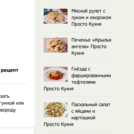
Мясной рулет с
луком и окороком
Просто Кухня
Печенье «Крылья
ангела» Просто
Кухня
Гнёзда с
 рецепт
фаршированными
тефтелями
Просто Кухня
зать
гунной или
Пасхальный салат
овороду
с яйцами и
картошкой
Просто Кухня