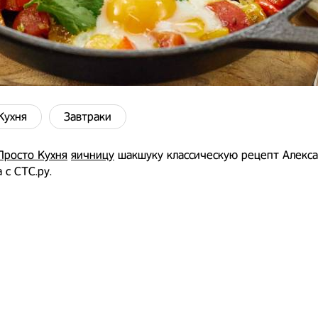
Кухня
Завтраки
Просто Кухня
яичницу
шакшуку классическую рецепт Алекс
 с СТС.ру.