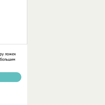
ару ложек
ебольшим