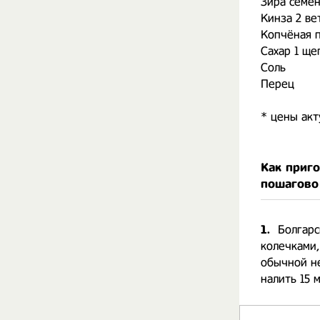
Зира семен
Кинза 2 ве
Копчёная п
Сахар 1 щеп
Соль
Перец
* цены акт
Как приг
пошагово
1.
Болгарс
колечками,
обычной н
налить 15 