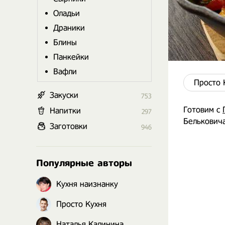
Оладьи
Драники
Блины
Панкейки
Вафли
Просто 
Закуски
753
Готовим с
Напитки
297
Бельковича
Заготовки
946
Популярные авторы
Кухня наизнанку
Просто Кухня
Наталья Калинина