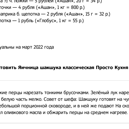
а ½ ч. ложки — 5 рублей («Ашан», 20 г = 34 р.)
точки — 4 рубля («Ашан», 1 кг = 800 р.)
априка б. щепотка — 2 рубля («Ашан», 15 г = 32 р.)
отка — 1 рубль («Глобус», 1 кг = 55 р.)
уальны на март 2022 года
отовить Яичница шакшука классическая Просто Кухня
кие перцы нарезать тонкими брусочками. Зелёный лук наре
 белую часть мелко. Совет от шефа: Шакшуку готовят на чу
ебольшой порционной сковороде, и в ней же подают На ск
мл оливкового масла и обжарить перцы на среднем нагреве.