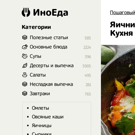
ИноЕда
Пошаговый
Яични
Категории
Кухня
Полезные статьи
585
Основные блюда
2224
Супы
396
Десерты и выпечка
5905
Салаты
495
Несладкая выпечка
281
Завтраки
765
Омлеты
Овсяные каши
Яичницы
Сырники