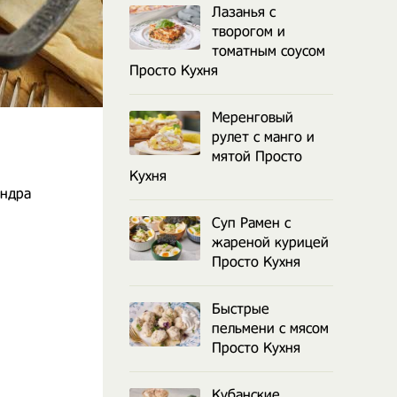
Лазанья с
творогом и
томатным соусом
Просто Кухня
Меренговый
рулет с манго и
мятой Просто
Кухня
андра
Суп Рамен с
жареной курицей
Просто Кухня
Быстрые
пельмени с мясом
Просто Кухня
Кубанские