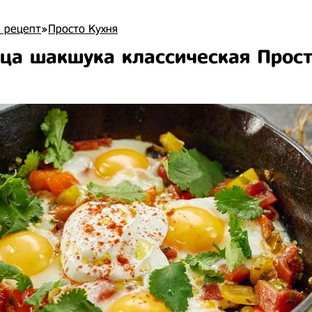
 рецепт
»
Просто Кухня
ца шакшука классическая Прос