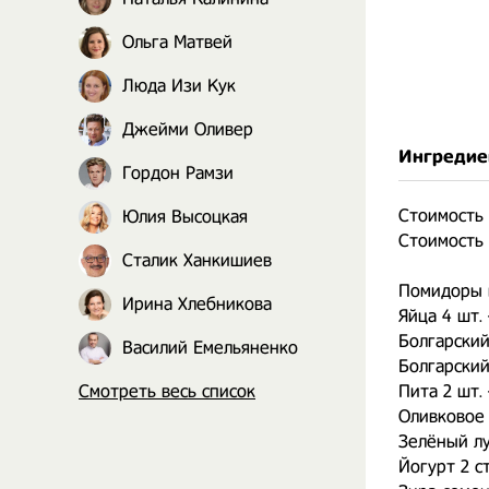
Ольга Матвей
Люда Изи Кук
Джейми Оливер
Ингредие
Гордон Рамзи
Стоимость 
Юлия Высоцкая
Стоимость 
Сталик Ханкишиев
Помидоры в
Ирина Хлебникова
Яйца 4 шт.
Болгарский
Василий Емельяненко
Болгарский
Смотреть весь список
Пита 2 шт. 
Оливковое 
Зелёный лу
Йогурт 2 с