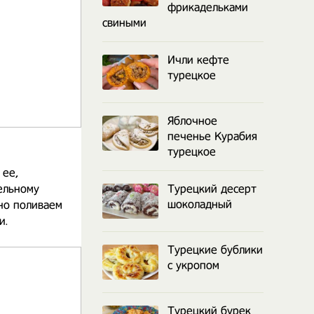
фрикадельками
свиными
Ичли кефте
турецкое
Яблочное
печенье Курабия
турецкое
 ее,
ельному
Турецкий десерт
шоколадный
но поливаем
и.
Турецкие бублики
с укропом
Турецкий бурек