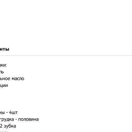
нты
ки:
ль
ьное масло
еции
ны - 4шт
грудка - половина
 2 зубка