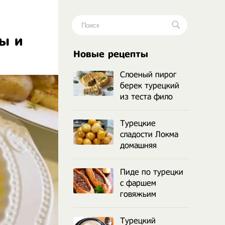
ы и
.
Новые рецепты
Слоеный пирог
берек турецкий
из теста фило
Турецкие
сладости Локма
домашняя
Пиде по турецки
с фаршем
говяжьим
Турецкий