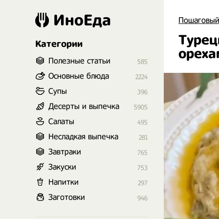
ИноЕда
Пошаговый
Турец
Категории
ореха
Полезные статьи
585
Основные блюда
2224
Супы
396
Десерты и выпечка
5905
Салаты
495
Несладкая выпечка
281
Завтраки
765
Закуски
753
Напитки
297
Заготовки
946