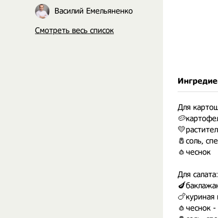
Василий Емельяненко
Смотреть весь список
Ингредие
Для картош
🥔картофе
💛растител
🧂соль, сп
🧄чеснок
Для салата:
🍆баклажа
🍗куриная 
🧄чеснок -