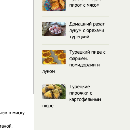
пирог с мясом
Домашний рахат
лукум с орехами
турецкий
Турецкий пиде с
фаршем,
помидорами и
луком
Турецкие
пирожки с
картофельным
пюре
яем в миску
таной.