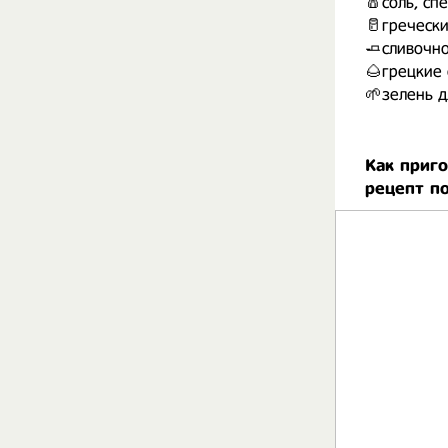
🧂соль, сп
🥛гречески
🧈сливочн
🌰грецкие 
🌱зелень д
Как приго
рецепт п