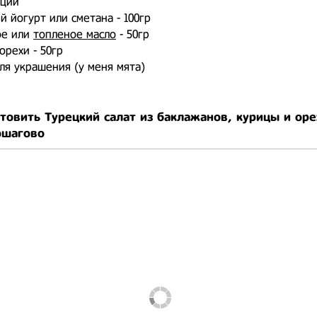
еции
й йогурт или сметана - 100гр
ое или
топленое масло
- 50гр
орехи - 50гр
ля украшения (у меня мята)
товить Турецкий салат из баклажанов, курицы и ор
ошагово