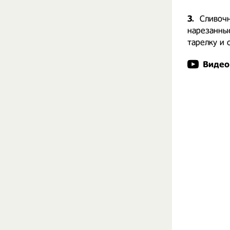
3.
Сливоч
нарезанные
тарелку и 
Видео