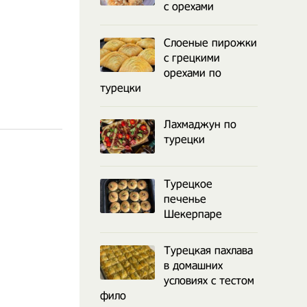
с орехами
Слоеные пирожки
с грецкими
орехами по
турецки
Лахмаджун по
турецки
Турецкое
печенье
Шекерпаре
Турецкая пахлава
в домашних
условиях с тестом
фило