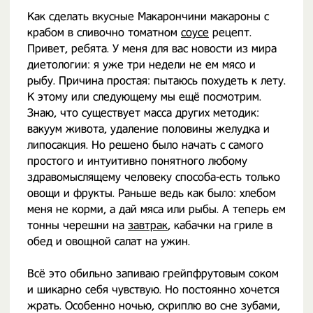
Как сделать вкусные Макарончини макароны с
крабом в сливочно томатном
соусе
рецепт.
Привет, ребята. У меня для вас новости из мира
диетологии: я уже три недели не ем мясо и
рыбу. Причина простая: пытаюсь похудеть к лету.
К этому или следующему мы ещё посмотрим.
Знаю, что существует масса других методик:
вакуум живота, удаление половины желудка и
липосакция. Но решено было начать с самого
простого и интуитивно понятного любому
здравомыслящему человеку способа-есть только
овощи и фрукты. Раньше ведь как было: хлебом
меня не корми, а дай мяса или рыбы. А теперь ем
тонны черешни на
завтрак
, кабачки на гриле в
обед и овощной салат на ужин.
Всё это обильно запиваю грейпфрутовым соком
и шикарно себя чувствую. Но постоянно хочется
жрать. Особенно ночью, скриплю во сне зубами,