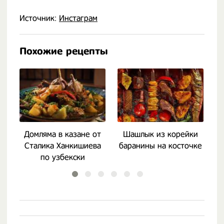
Источник:
Инстаграм
Похожие рецепты
Домляма в казане от
Шашлык из корейки
Ц
Сталика Ханкишиева
баранины на косточке
п
по узбекски