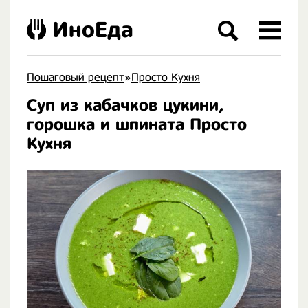
ИноЕда
Пошаговый рецепт
»
Просто Кухня
Суп из кабачков цукини,
.
горошка и шпината Просто
Кухня