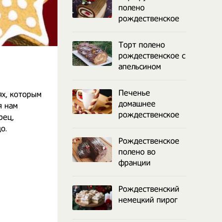
полено
рождественское
Торт полено
рождественское с
апельсином
Печенье
х, которым
домашнее
я нам
рождественское
рец,
о.
Рождественское
полено во
франции
Рождественский
немецкий пирог