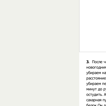
3.
После 
новогодним
убираем н
расстояние
убираем пе
минут до р
остудить. 
сахарная п
белок Он д