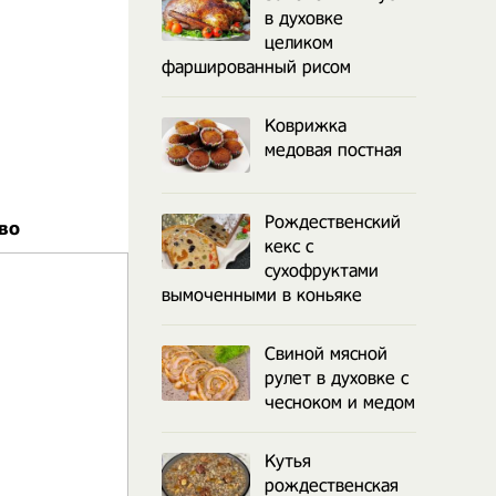
в духовке
целиком
фаршированный рисом
Коврижка
медовая постная
Рождественский
во
кекс с
сухофруктами
вымоченными в коньяке
Свиной мясной
рулет в духовке с
чесноком и медом
Кутья
рождественская