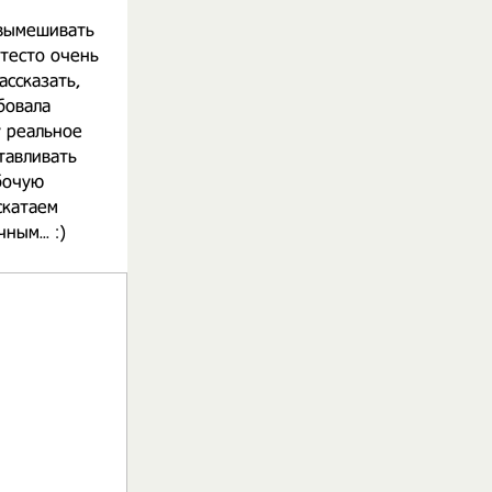
 вымешивать
 тесто очень
ассказать,
бовала
у реальное
тавливать
бочую
скатаем
ым... :)