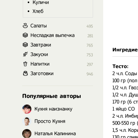
Куличи
Хлеб
Салаты
495
Несладкая выпечка
281
Завтраки
765
Ингредие
Закуски
753
Напитки
297
Тесто:
Заготовки
2 ч.л. Соды
946
100 гр (пол
1/2 ч.л. Гв
1/2 ч.л. Д
Популярные авторы
170 гр (6 с
Кухня наизнанку
1 яйцо СО
2 ч.л. Имб
Просто Кухня
500-550 гр 
1,5 ч.л. К
Наталья Калинина
130 гр сли