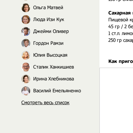
Ольга Матвей
Сахарная 
Люда Изи Кук
Пищевой к
45 гр / 2 б
Джейми Оливер
1 ст.л. лим
250 гр сах
Гордон Рамзи
Юлия Высоцкая
Как приг
Сталик Ханкишиев
Ирина Хлебникова
Василий Емельяненко
Смотреть весь список