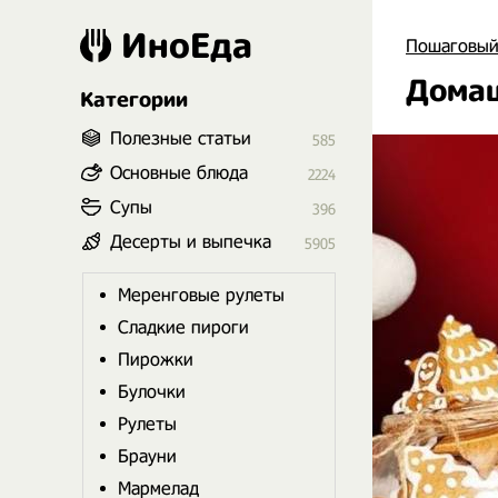
ИноЕда
Пошаговый
Домаш
Категории
Полезные статьи
585
Основные блюда
2224
Супы
396
Десерты и выпечка
5905
Меренговые рулеты
Сладкие пироги
Пирожки
Булочки
Рулеты
Брауни
Мармелад