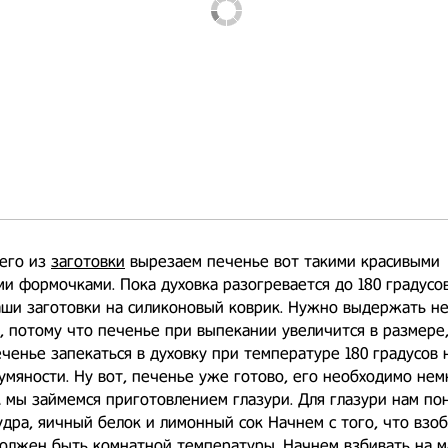
чего из
заготовки
вырезаем печенье вот такими красивыми
и формочками. Пока духовка разогревается до 180 градусо
аши заготовки на силиконовый коврик. Нужно выдержать н
, потому что печенье при выпекании увеличится в размере,
ченье запекаться в духовку при температуре 180 градусов н
умяности. Ну вот, печенье уже готово, его необходимо нем
А мы займемся приготовлением глазури. Для глазури нам по
удра, яичный белок и лимонный сок Начнем с того, что взо
олжен быть комнатной температуры. Начнем взбивать на м