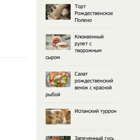
Торт
Рождественское
Полено
Клюквенный
рулет с
творожным
сыром
Салат
рождественский
венок с красной
рыбой
Испанский туррон
Запеченный гусь