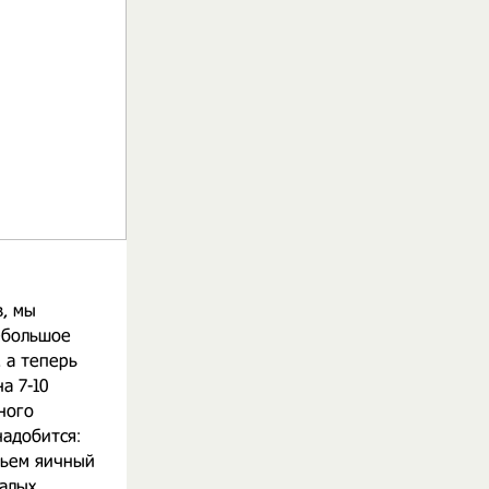
в, мы
ебольшое
 а теперь
а 7-10
ного
надобится:
бьем яичный
алых