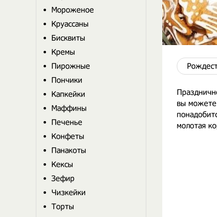
Мороженое
Круассаны
Бисквиты
Кремы
Пирожные
Рождест
Пончики
Праздничн
Капкейки
вы можете 
Маффины
понадобитс
Печенье
молотая ко
Конфеты
Панакоты
Кексы
Зефир
Чизкейки
Торты