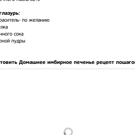
глазурь:
раситель- по желанию
елка
онного сока
арной пудры
отовить Домашнее имбирное печенье рецепт пошаго