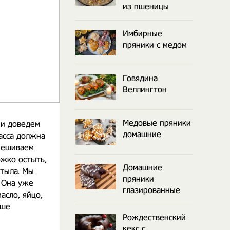
из пшеницы
Имбирные
пряники с медом
Говядина
Веллингтон
Медовые пряники
 и доведем
домашние
асса должна
емешиваем
ожко остыть,
Домашние
стыла. Мы
пряники
 Она уже
глазированные
асло, яйцо,
чше
Рождественский
кекс с