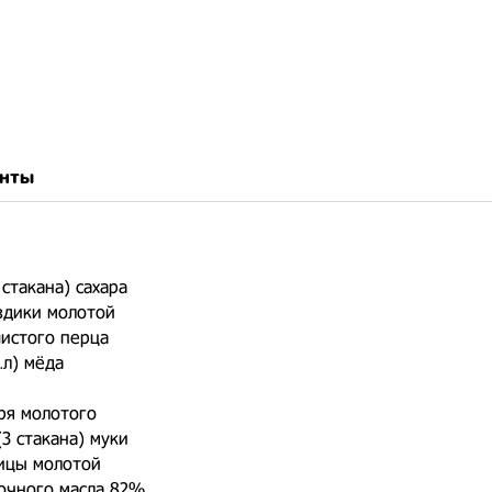
нты
 стакана) сахара
оздики молотой
ушистого перца
т.л) мёда
иря молотого
(3 стакана) муки
орицы молотой
вочного масла 82%