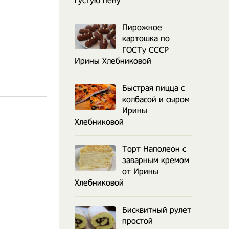
густую пену
Пирожное
картошка по
ГОСТу СССР
Ирины Хлебниковой
Быстрая пицца с
колбасой и сыром
Ирины
Хлебниковой
Торт Наполеон с
заварным кремом
от Ирины
Хлебниковой
Бисквитный рулет
простой