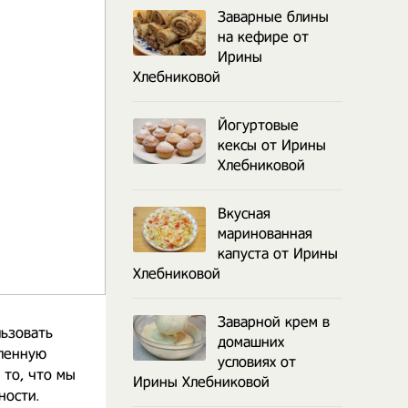
Заварные блины
на кефире от
Ирины
Хлебниковой
Йогуртовые
кексы от Ирины
Хлебниковой
Вкусная
маринованная
капуста от Ирины
Хлебниковой
Заварной крем в
льзовать
домашних
вленную
условиях от
 то, что мы
Ирины Хлебниковой
ности.