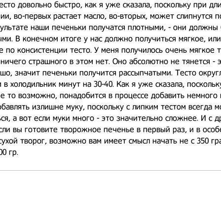
есто довольно быстро, как я уже сказала, поскольку при дл
и, во-первых растает масло, во-вторых, может слипнутся 
зультате наши печеньки получатся плотными, - они должны
ми. В конечном итоге у нас должно получиться мягкое, ил
 по консистенции тесто. У меня получилось очень мягкое т
 ничего страшного в этом нет. Оно абсолютно не тянется - 
шо, значит печеньки получится рассыпчатыми. Тесто округ
 в холодильник минут на 30-40. Как я уже сказала, поскольк
е то возможно, понадобится в процессе добавить немного 
бавлять излишне муку, поскольку с липким тестом всегда 
ся, а вот если муки много - это значительно сложнее. И с д
сли вы готовите творожное печенье в первый раз, и в осо
 сухой творог, возможно вам имеет смысл начать не с 350 гр
0 гр.