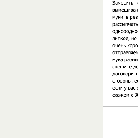
Замесить т
вымешивани
муки, в ре
рассыпчаты
однородное
липкое, но
очень хоро
отправляем
мука разны
спешите до
договорить
стороны, е
если у вас
скажем с 30