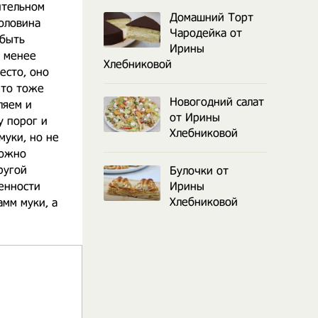
ительном
Домашний Торт
половина
Чародейка от
 быть
Ирины
и менее
Хлебниковой
есто, оно
это тоже
Новогодний салат
ляем и
от Ирины
у порог и
Хлебниковой
муки, но не
можно
ругой
Булочки от
бенности
Ирины
Хлебниковой
амм муки, а