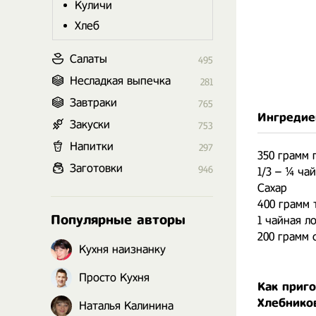
Куличи
Хлеб
Салаты
495
Несладкая выпечка
281
Завтраки
765
Ингредие
Закуски
753
Напитки
297
350 грамм
Заготовки
946
1/3 – ¼ ча
Сахар
400 грамм 
Популярные авторы
1 чайная л
200 грамм 
Кухня наизнанку
Просто Кухня
Как приг
Хлебнико
Наталья Калинина