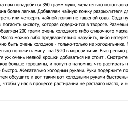
та нам понадобится 350 грамм муки, желательно использова
она более легкая. Добавляем чайную ложку разрыхлителя дл
реть или четверть чайной ложки не гашеной соды. Сода н
ы погасить кислоту, которая содержится в твороге. Размеши
бавляем 200 грамм очень холодного либо сливочного масла
 Масло можно либо предварительно нарубить, либо натерет
но быть очень холодное - только-только из холодильника
льно положить минут на 15-20 в морозильник. Быстренько 
тя уж очень мелкой крошки добиваться не стоит . Смотрит
ков больше горошины, и попутно напомню, что растирать 
о быстро. Желательно холодным руками. Руки подержите п
атем обсушите и вот таким вот холодными руками быстрень
, чтобы у нас в процессе растираний не растаяло масло, и 