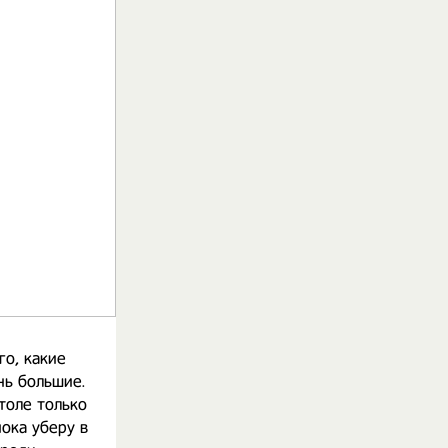
го, какие
нь большие.
толе только
пока уберу в