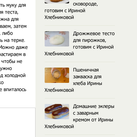
сковороде,
ть муку для
готовим с Ириной
я теста,
Хлебниковой
ужна для
ваем, затем
, либо
Дрожжевое тесто
ь на терке.
для пирожков,
готовим с Ириной
. Можно даже
Хлебниковой
растираем в
е чтобы не
нужно
Пшеничная
од холодной
закваска для
ко
хлеба Ирины
не впиталось
Хлебниковой
Домашние эклеры
с заварным
кремом от Ирины
Хлебниковой