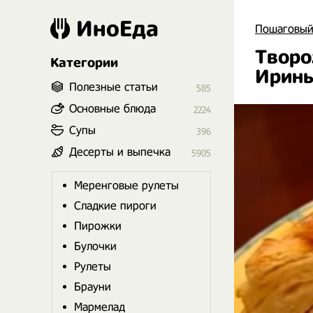
ИноЕда
Пошаговый
Творо
Категории
Ирины
Полезные статьи
585
Основные блюда
2224
Супы
396
Десерты и выпечка
5905
Меренговые рулеты
Сладкие пироги
Пирожки
Булочки
Рулеты
Брауни
Мармелад