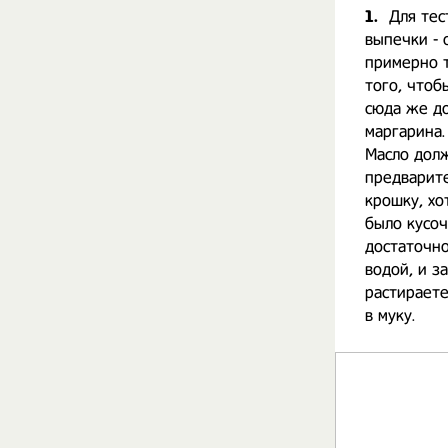
1.
Для тес
выпечки - 
примерно т
того, чтоб
сюда же до
маргарина.
Масло долж
предварите
крошку, хо
было кусоч
достаточн
водой, и з
растираете
в муку.