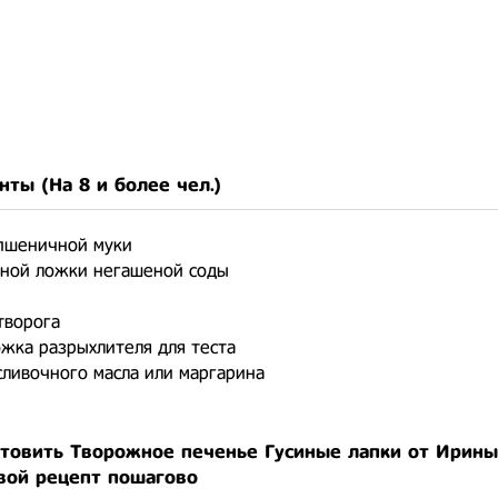
нты (На
8 и более чел.
)
 пшеничной муки
йной ложки негашеной соды
творога
ожка разрыхлителя для теста
сливочного масла или маргарина
отовить Творожное печенье Гусиные лапки от Ирины
вой рецепт пошагово