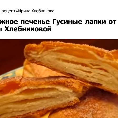
 рецепт
»
Ирина Хлебникова
жное печенье Гусиные лапки от
 Хлебниковой