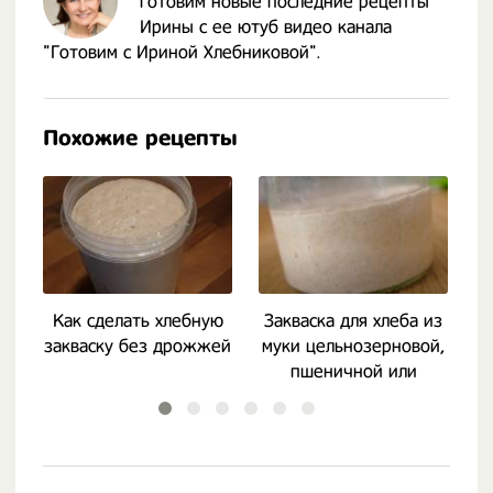
готовим новые последние рецепты
Ирины с ее ютуб видео канала
"Готовим с Ириной Хлебниковой".
Похожие рецепты
Как сделать хлебную
Закваска для хлеба из
К
закваску без дрожжей
муки цельнозерновой,
пшеничной или
ржаной