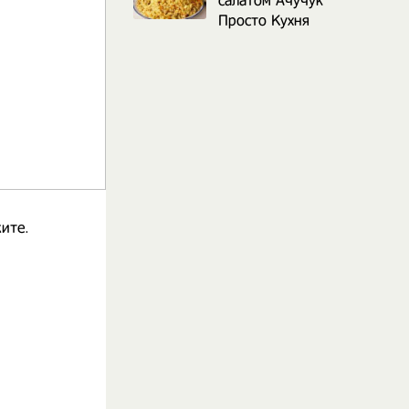
салатом Ачучук
Просто Кухня
ите.