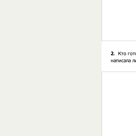
2.
Кто гот
написала л