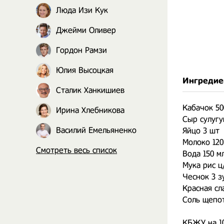
Люда Изи Кук
Джейми Оливер
Гордон Рамзи
Юлия Высоцкая
Ингредие
Сталик Ханкишиев
Кабачок 50
Ирина Хлебникова
Сыр сулугу
Василий Емельяненко
Яйцо 3 шт
Молоко 120
Смотреть весь список
Вода 150 м
Мука рис ц/
Чеснок 3 з
Красная сл
Соль щепо
КБЖУ на 100