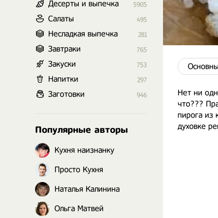
Десерты и выпечка
5905
Салаты
495
Несладкая выпечка
281
Завтраки
765
Закуски
753
Основны
Напитки
297
Нет ни одн
Заготовки
946
что??? Пра
пирога из 
духовке ре
Популярные авторы
Кухня наизнанку
Просто Кухня
Наталья Калинина
Ольга Матвей