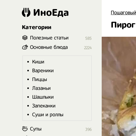
ИноЕда
Пошаговый
Пирог
Категории
Полезные статьи
585
Основные блюда
2224
Киши
Вареники
Пиццы
Лазаньи
Шашлыки
Запеканки
Суши и роллы
Супы
396