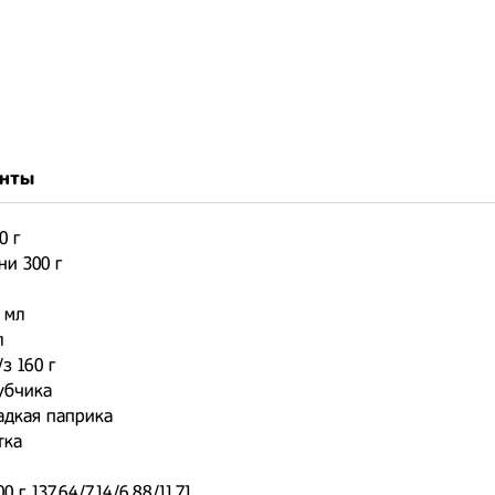
нты
0 г
ни 300 г
 мл
л
з 160 г
убчика
адкая паприка
тка
 г 137.64/7.14/6.88/11.71