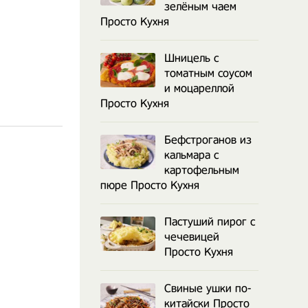
зелёным чаем
Просто Кухня
Шницель с
томатным соусом
и моцареллой
Просто Кухня
Бефстроганов из
кальмара с
картофельным
пюре Просто Кухня
Пастуший пирог с
чечевицей
Просто Кухня
Свиные ушки по-
китайски Просто