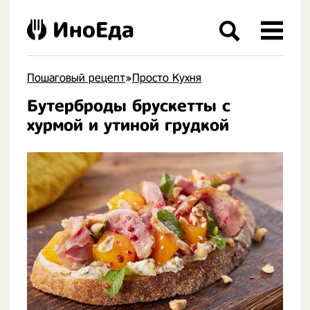
ИноЕда
Пошаговый рецепт
»
Просто Кухня
Бутерброды брускетты с
.
хурмой и утиной грудкой