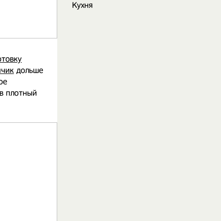
Кухня
отовку
нчик
дольше
ое
 в плотный