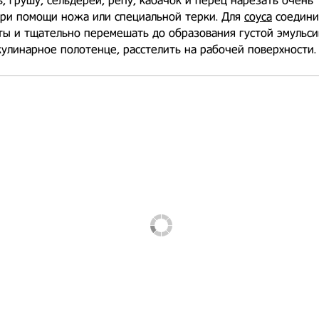
, грушу, сельдерей, репу, кабачок и перец нарезать очень
при помощи ножа или специальной терки. Для
соуса
соедини
ы и тщательно перемешать до образования густой эмульси
улинарное полотенце, расстелить на рабочей поверхности.