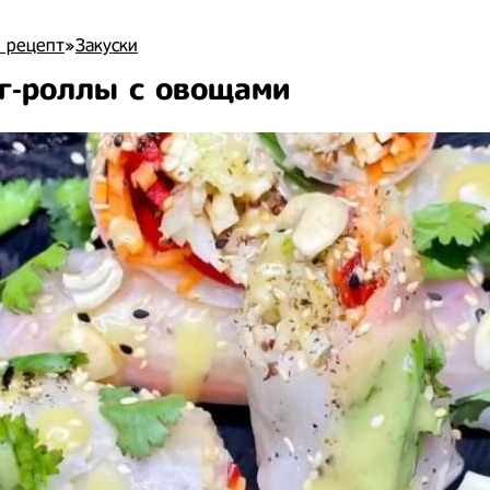
 рецепт
»
Закуски
г-роллы с овощами