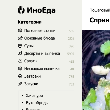
ИноЕда
Пошаговый
Сприн
Категории
Полезные статьи
585
Основные блюда
2224
Супы
396
Десерты и выпечка
5905
Салаты
495
Несладкая выпечка
281
Завтраки
765
Закуски
753
Хачапури
Бутерброды
Бургеры