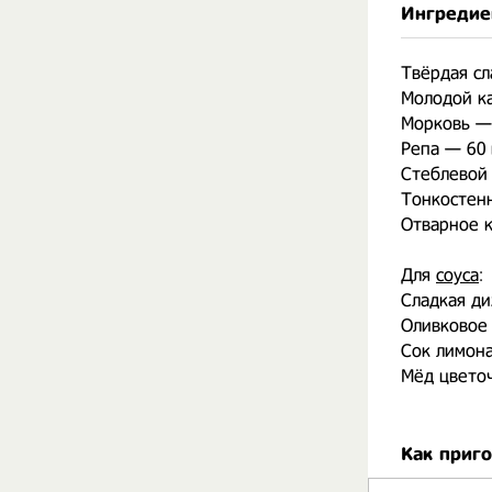
Ингредие
Твёрдая сл
Молодой ка
Морковь — 
Репа — 60 
Стеблевой 
Тонкостен
Отварное к
⠀
Для
соуса
:
Сладкая ди
Оливковое 
Сок лимона 
Мёд цветоч
Как приг