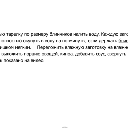
ую тарелку по размеру блинчиков налить воду. Каждую
заг
полностью окунуть в воду на полминуты, если держать
бли
лишком мягким. ⠀ Переложить влажную заготовку на влажн
, выложить порцию овощей, киноа, добавить
соус
, свернуть
ак показано на видео. ⠀