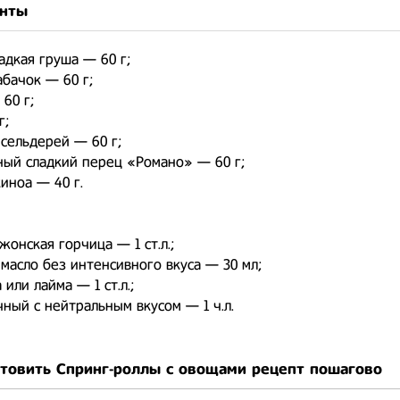
нты
адкая груша — 60 г;
бачок — 60 г;
60 г;
г;
сельдерей — 60 г;
ный сладкий перец «Романо» — 60 г;
иноа — 40 г.
жонская горчица — 1 ст.л.;
масло без интенсивного вкуса — 30 мл;
или лайма — 1 ст.л.;
ный с нейтральным вкусом — 1 ч.л.
отовить Спринг-роллы с овощами рецепт пошагово