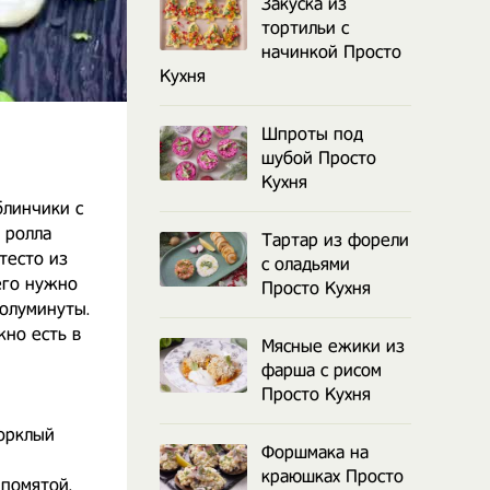
Закуска из
тортильи с
начинкой Просто
Кухня
Шпроты под
шубой Просто
Кухня
блинчики с
 ролла
Тартар из форели
тесто из
с оладьями
его нужно
Просто Кухня
олуминуты.
жно есть в
Мясные ежики из
фарша с рисом
Просто Кухня
горклый
Форшмака на
краюшках Просто
 помятой.