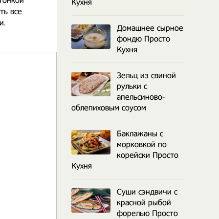
 тонкой
Кухня
ть все
и. ⠀
Домашнее сырное
 ⠀
фондю Просто
Кухня
Зельц из свиной
рульки с
апельсиново-
облепиховым соусом
Баклажаны с
морковкой по
корейски Просто
Кухня
Суши сэндвичи с
красной рыбой
форелью Просто