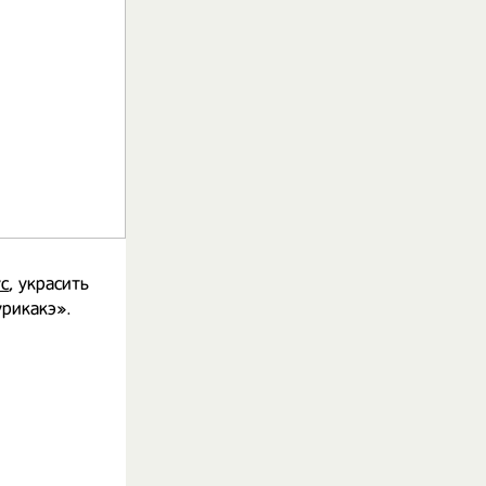
ус
, украсить
рикакэ». ⠀