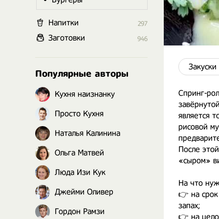
Напитки
297
Заготовки
946
Закуски
Популярные авторы
Спринг-ро
Кухня наизнанку
завёрнутой
Просто Кухня
является т
рисовой му
Наталья Калинина
предварите
После этой
Ольга Матвей
«сыром» ви
⠀
Люда Изи Кук
На что нуж
Джейми Оливер
👉 на срок
запах;
Гордон Рамзи
👉 на цело