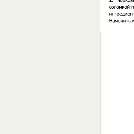
1.
Морковь
соломкой 
ингредиент
Намочить к