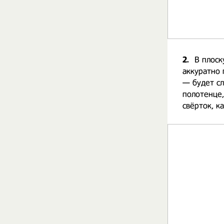
2.
В плоск
аккуратно 
— будет с
полотенце
свёрток, к