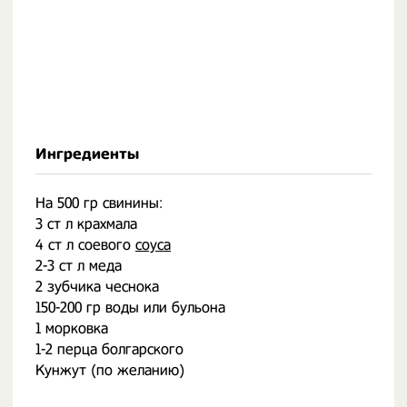
Ингредиенты
На 500 гр свинины:
3 ст л крахмала
4 ст л соевого
соуса
2-3 ст л меда
2 зубчика чеснока
150-200 гр воды или бульона
1 морковка
1-2 перца болгарского
Кунжут (по желанию)