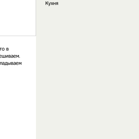
Кухня
то в
ешиваем.
кладываем