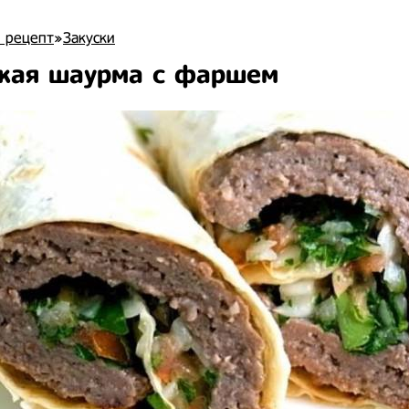
 рецепт
»
Закуски
кая шаурма с фаршем