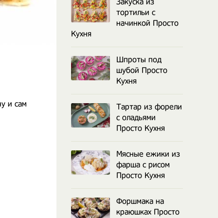
Закуска из
тортильи с
начинкой Просто
Кухня
Шпроты под
шубой Просто
Кухня
ну и сам
Тартар из форели
с оладьями
Просто Кухня
Мясные ежики из
фарша с рисом
Просто Кухня
Форшмака на
краюшках Просто