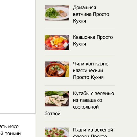
Домашняя
ветчина Просто
Кухня
Квашонка Просто
Кухня
Чили кон карне
классический
Просто Кухня
Кутабы с зеленью
из лаваша со
свекольной
ботвой
ать мясо.
Пхали из зелёной
ой тонкий
фасоли Просто