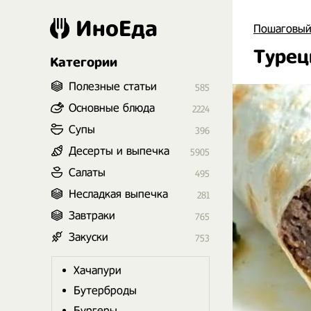
ИноЕда
Пошаговый
Турец
Категории
Полезные статьи
585
Основные блюда
2224
Супы
396
Десерты и выпечка
5905
Салаты
495
Несладкая выпечка
281
Завтраки
765
Закуски
753
Хачапури
Бутерброды
Бургеры