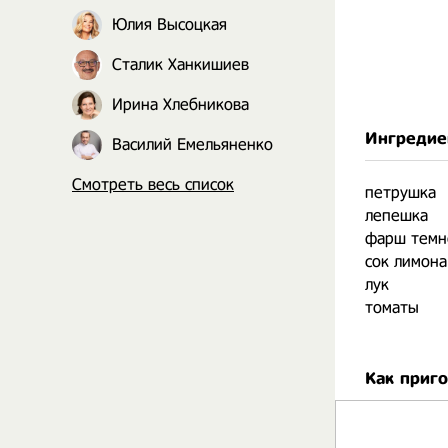
Юлия Высоцкая
Сталик Ханкишиев
Ирина Хлебникова
Ингредие
Василий Емельяненко
Смотреть весь список
петрушка
лепешка
фарш темн
сок лимона
лук
томаты
Как приг