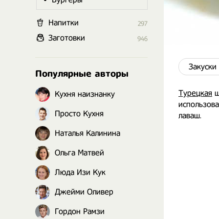
Напитки
297
Заготовки
946
Закуски
Популярные авторы
Турецкая
ш
Кухня наизнанку
использова
Просто Кухня
лаваш.
Наталья Калинина
Ольга Матвей
Люда Изи Кук
Джейми Оливер
Гордон Рамзи