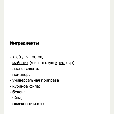
Ингредиенты
⁃ хлеб для тостов;
⁃
майонез
(я использую
крем
-сыр)
⁃ листья салата;
⁃ помидор;
⁃ универсальная приправа
⁃ куриное филе;
⁃ бекон;
⁃ яйца;
⁃ оливковое масло.