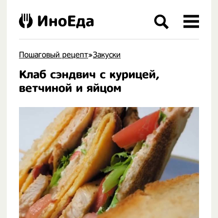
ИноЕда
Пошаговый рецепт
»
Закуски
Клаб сэндвич с курицей,
.
ветчиной и яйцом