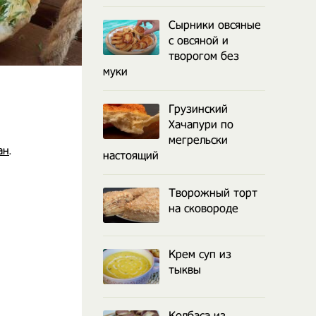
Сырники овсяные
с овсяной и
творогом без
муки
Грузинский
Хачапури по
мегрельски
ан
.
настоящий
Творожный торт
на сковороде
Крем суп из
тыквы
Колбаса из