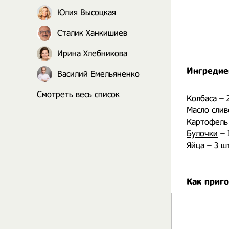
Юлия Высоцкая
Сталик Ханкишиев
Ирина Хлебникова
Ингредие
Василий Емельяненко
Смотреть весь список
Колбаса – 
Масло слив
Картофель
Булочки
– 
Яйца – 3 ш
Как приг