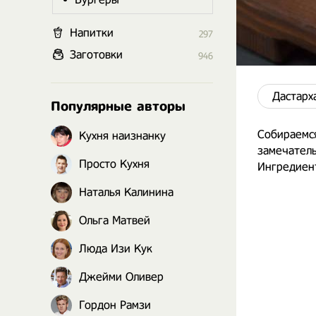
Напитки
297
Заготовки
946
Дастарх
Популярные авторы
Собираемся
Кухня наизнанку
замечатель
Просто Кухня
Ингредиент
Наталья Калинина
Ольга Матвей
Люда Изи Кук
Джейми Оливер
Гордон Рамзи