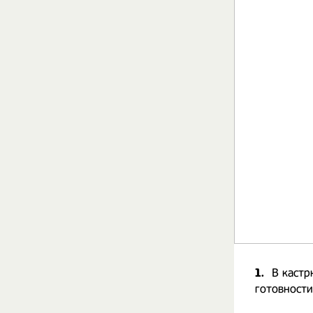
1.
В кастр
готовности