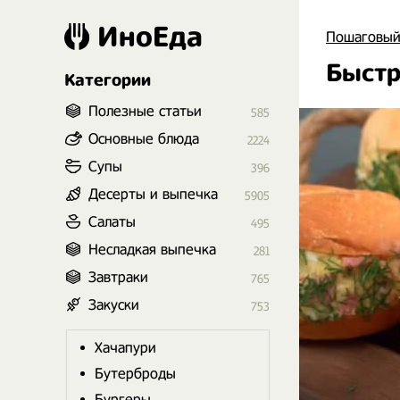
ИноЕда
Пошаговый
Быстр
Категории
Полезные статьи
585
Основные блюда
2224
Супы
396
Десерты и выпечка
5905
Салаты
495
Несладкая выпечка
281
Завтраки
765
Закуски
753
Хачапури
Бутерброды
Бургеры