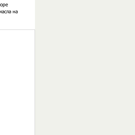
пюре
масла на