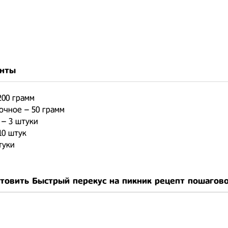
нты
200 грамм
очное – 50 грамм
 – 3 штуки
10 штук
туки
отовить Быстрый перекус на пикник рецепт пошагов