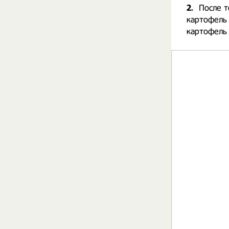
2.
После т
картофель 
картофель 