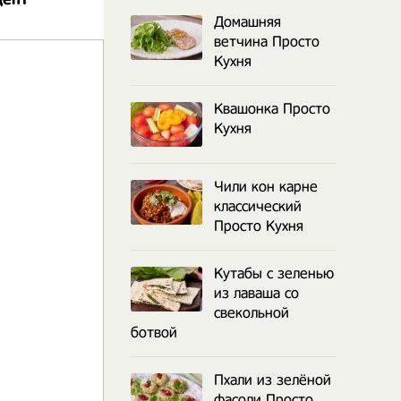
Домашняя
ветчина Просто
Кухня
Квашонка Просто
Кухня
Чили кон карне
классический
Просто Кухня
Кутабы с зеленью
из лаваша со
свекольной
ботвой
Пхали из зелёной
фасоли Просто