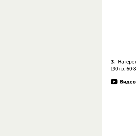
3.
Натерет
190 гр. 60
Видео