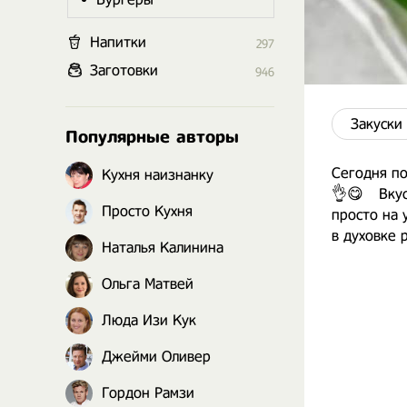
Напитки
297
Заготовки
946
Закуски
Популярные авторы
Сегодня по
Кухня наизнанку
👌😋⠀ Вкус
Просто Кухня
просто на 
в духовке 
Наталья Калинина
Ольга Матвей
Люда Изи Кук
Джейми Оливер
Гордон Рамзи