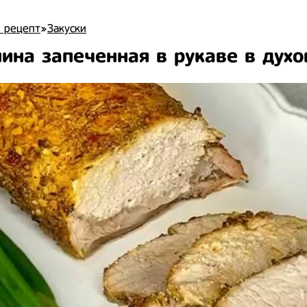
 рецепт
»
Закуски
ина запеченная в рукаве в духо