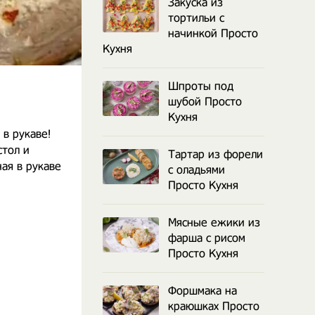
Закуска из
тортильи с
начинкой Просто
Кухня
Шпроты под
шубой Просто
Кухня
в рукаве!
стол и
Тартар из форели
ая в рукаве
с оладьями
Просто Кухня
Мясные ежики из
фарша с рисом
Просто Кухня
Форшмака на
краюшках Просто