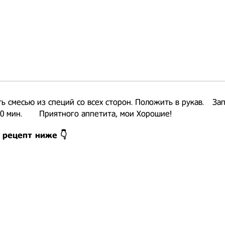
ь смесью из специй со всех сторон. Положить в рукав.⠀ За
-80 мин.⠀ ⠀ Приятного аппетита, мои Хорошие!
 рецепт ниже 👇