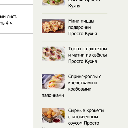
Кухня
ый лист.
Мини пиццы
ь 4 ч.
подарочки
Просто Кухня
Тосты с паштетом
и чатни из свёклы
Просто Кухня
Спринг-роллы с
креветками и
крабовыми
палочками
Сырные крокеты
с клюквенным
соусом Просто