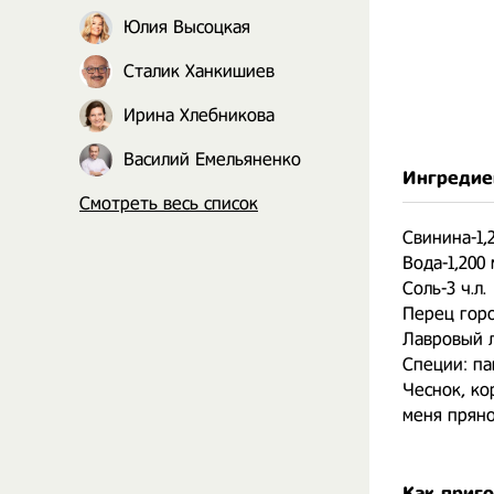
Юлия Высоцкая
Сталик Ханкишиев
Ирина Хлебникова
Василий Емельяненко
Ингредие
Смотреть весь список
Свинина-1,
Вода-1,200
Соль-3 ч.л.
Перец горо
Лавровый л
Специи: па
Чеснок, ко
меня пряно
Как приг