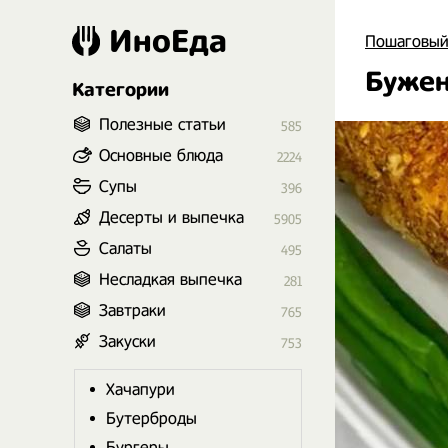
ИноЕда
Пошаговый
Бужен
Категории
Полезные статьи
585
Основные блюда
2224
Супы
396
Десерты и выпечка
5905
Салаты
495
Несладкая выпечка
281
Завтраки
765
Закуски
753
Хачапури
Бутерброды
Бургеры