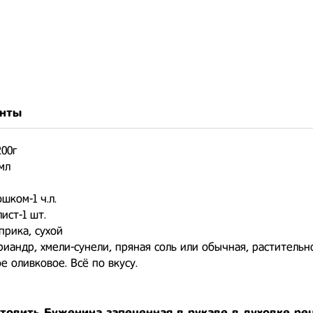
нты
200г⠀
 мл⠀
⠀
шком-1 ч.л.⠀
ист-1 шт.⠀
прика, сухой
риандр, хмели-сунели, пряная соль или обычная, растительно
е оливковое. Всё по вкусу.⠀
отовить Буженина запеченная в рукаве в духовке ре