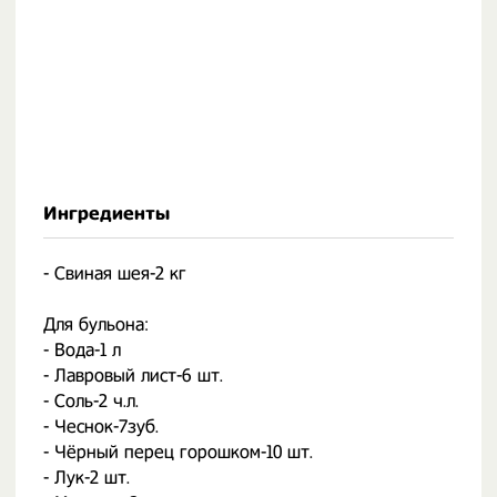
Ингредиенты
- Свиная шея-2 кг⠀
⠀
Для бульона:⠀
- Вода-1 л⠀
- Лавровый лист-6 шт.⠀
- Соль-2 ч.л.⠀
- Чеснок-7зуб.⠀
- Чёрный перец горошком-10 шт.⠀
- Лук-2 шт.⠀