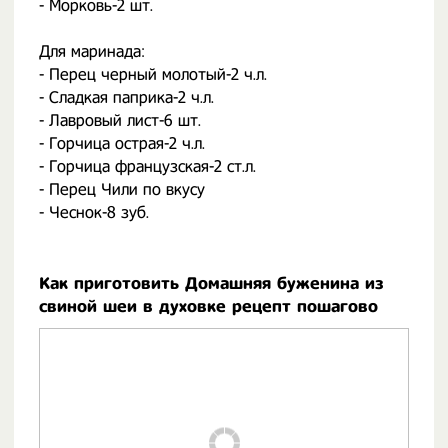
- Морковь-2 шт.⠀
⠀
Для маринада:⠀
- Перец черный молотый-2 ч.л.⠀
- Сладкая паприка-2 ч.л.⠀
- Лавровый лист-6 шт.⠀
- Горчица острая-2 ч.л.⠀
- Горчица французская-2 ст.л.⠀
- Перец Чили по вкусу⠀
- Чеснок-8 зуб.⠀
Как приготовить Домашняя буженина из
свиной шеи в духовке рецепт пошагово