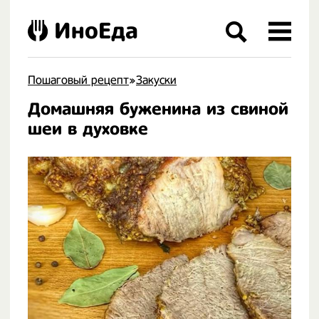
ИноЕда
Пошаговый рецепт
»
Закуски
Домашняя буженина из свиной
.
шеи в духовке