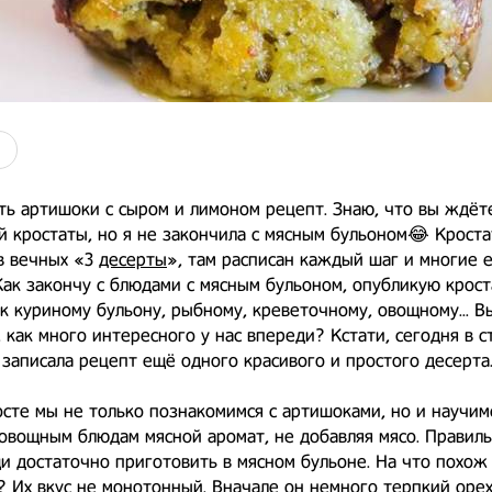
ть артишоки с сыром и лимоном рецепт. Знаю, что вы ждёт
 кростаты, но я не закончила с мясным бульоном😂 Кроста
в вечных «3
десерты
», там расписан каждый шаг и многие 
Как закончу с блюдами с мясным бульоном, опубликую крост
к куриному бульону, рыбному, креветочному, овощному... В
 как много интересного у нас впереди? Кстати, сегодня в с
 записала рецепт ещё одного красивого и простого десерта
осте мы не только познакомимся с артишоками, но и научим
овощным блюдам мясной аромат, не добавляя мясо. Правиль
и достаточно приготовить в мясном бульоне. На что похож 
 Их вкус не монотонный. Вначале он немного терпкий орех