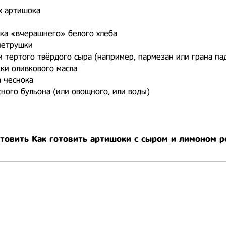
х артишока
ика «вчерашнего» белого хлеба
петрушки
и тертого твёрдого сыра (например, пармезан или грана па
жки оливкового масла
а чеснока
сного бульона (или овощного, или воды)
отовить Как готовить артишоки с сыром и лимоном р