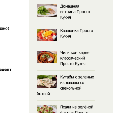
Домашняя
ветчина Просто
Кухня
дано)
Квашонка Просто
Кухня
Чили кон карне
классический
Просто Кухня
ецепт
Кутабы с зеленью
из лаваша со
свекольной
ботвой
Пхали из зелёной
фасоли Просто