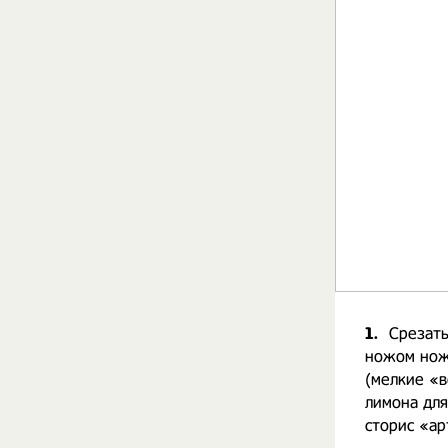
1.
Срезать
ножом нож
(мелкие «в
лимона для
сторис «ар