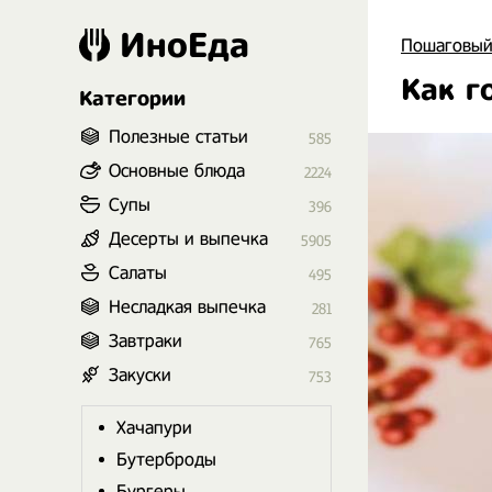
ИноЕда
Пошаговый
Как г
Категории
Полезные статьи
585
Основные блюда
2224
Супы
396
Десерты и выпечка
5905
Салаты
495
Несладкая выпечка
281
Завтраки
765
Закуски
753
Хачапури
Бутерброды
Бургеры