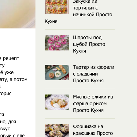
Закуска из
тортильи с
начинкой Просто
Кухня
Шпроты под
шубой Просто
Кухня
е рецепт
ту
Тартар из форели
её уже
с оладьями
ату, а потом
Просто Кухня
ы
торис
Мясные ежики из
.
фарша с рисом
Просто Кухня
ся
но, для
Форшмака на
вкус
краюшках Просто
овый с еле