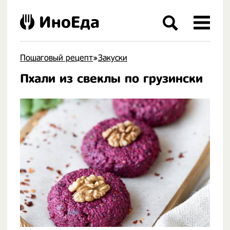
ИноЕда
Пошаговый рецепт
»
Закуски
Пхали из свеклы по грузински
.