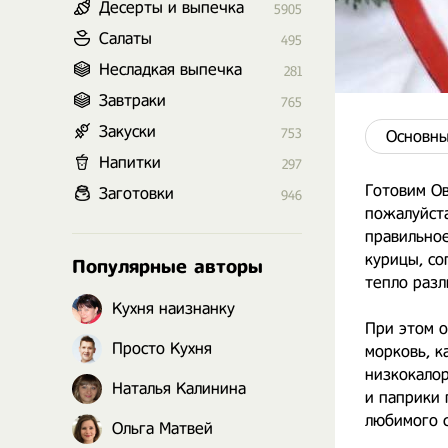
Десерты и выпечка
5905
Салаты
495
Несладкая выпечка
281
Завтраки
765
Закуски
753
Основны
Напитки
297
Готовим Ов
Заготовки
946
пожалуйста
правильное
курицы, со
Популярные авторы
тепло разл
Кухня наизнанку
При этом о
Просто Кухня
морковь, к
низкокалор
Наталья Калинина
и паприки 
любимого с
Ольга Матвей