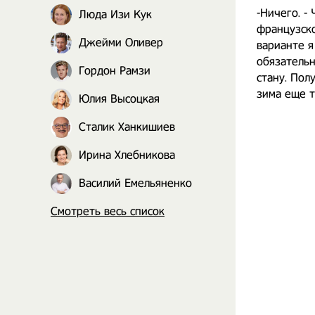
-Ничего. -
Люда Изи Кук
французско
Джейми Оливер
варианте я
обязательн
Гордон Рамзи
стану. Пол
зима еще т
Юлия Высоцкая
Сталик Ханкишиев
Ирина Хлебникова
Василий Емельяненко
Смотреть весь список