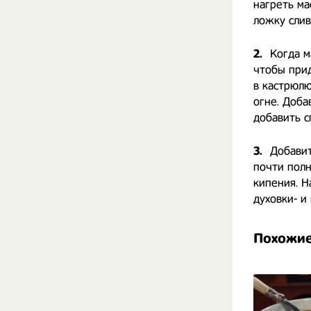
нагреть ма
ложку слив
2.
Когда м
чтобы прид
в кастрюлю
огне. Доба
добавить с
3.
Добавит
почти полн
кипения. Н
духовки- и
Похожие