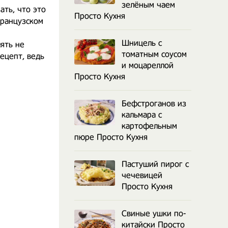
зелёным чаем
ать, что это
Просто Кухня
французском
Шницель с
лять не
томатным соусом
ецепт, ведь
и моцареллой
Просто Кухня
Бефстроганов из
кальмара с
картофельным
пюре Просто Кухня
Пастуший пирог с
чечевицей
Просто Кухня
Свиные ушки по-
китайски Просто