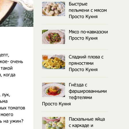
Быстрые
пельмени с мясом
Просто Кухня
Мясо по-кавказски
Просто Кухня
епт,
Сладкий плова с
кое- очень
пряностями
 такой
Просто Кухня
, когда
Гнёзда с
фаршированными
 лук,
тефтелями
сьма
Просто Кухня
ных томатов
 моего
Пасхальные яйца
ь на ужин?
с каркаде и