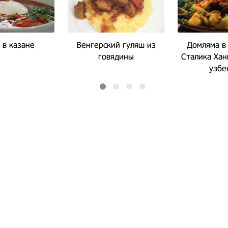
 в казане
Венгерский гуляш из
Домляма в
говядины
Сталика Ха
узбе