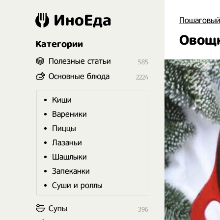
ИноЕда
Пошаговый
Овощн
Категории
Полезные статьи
585
Основные блюда
2224
Киши
Вареники
Пиццы
Лазаньи
Шашлыки
Запеканки
Суши и роллы
Супы
396