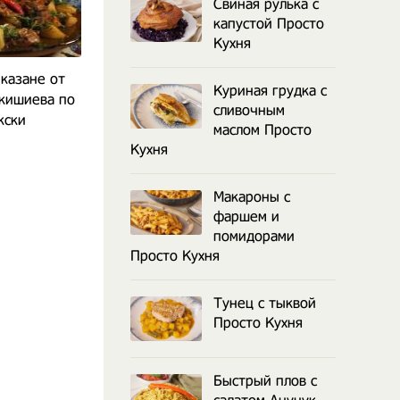
Свиная рулька с
капустой Просто
Кухня
 казане от
Плов в казане на костре
Суп Кюфта Б
Куриная грудка с
нкишиева по
Сталика Ханкишиева
азербайдж
сливочным
кски
маслом Просто
Кухня
Макароны с
фаршем и
помидорами
Просто Кухня
Тунец с тыквой
Просто Кухня
Быстрый плов с