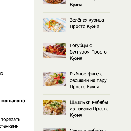
Кухня
Зелёная курица
Просто Кухня
Голубцы с
булгуром Просто
Кухня
ло
Рыбное филе с
овощами на пару
Просто Кухня
т пошагово
Шашлыки кебабы
из лаваша Просто
Кухня
 порезать
стенками
Свиные рёбера с