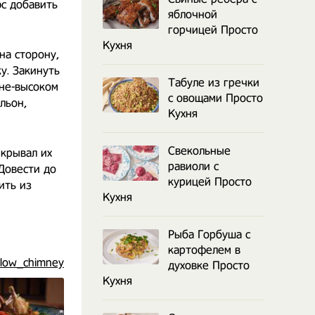
юс добавить
яблочной
горчицей Просто
Кухня
на сторону,
у. Закинуть
Табуле из гречки
дне-высоком
с овощами Просто
льон,
Кухня
Свекольные
икрывал их
равиоли с
Довести до
курицей Просто
ить из
Кухня
Рыба Горбуша с
картофелем в
low_chimney
духовке Просто
Кухня