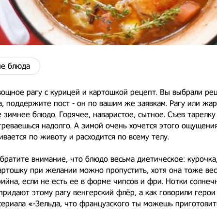
е блюда
ощное рагу с курицей и картошкой рецепт. Вы выбрали рец
, поддержите пост - он по вашим же заявкам. Рагу или жар
 зимнее блюдо. Горячее, наваристое, сытное. Съев тарелку
греваешься надолго. А зимой очень хочется этого ощущения
ивается по животу и расходится по всему телу.
братите внимание, что блюдо весьма диетическое: курочка,
артошку при желании можно пропустить, хотя она тоже ве
ийна, если не есть ее в форме чипсов и фри. Нотки солнеч
придают этому рагу венгерский флёр, а как говорили герои
ериала «-Зельда, что французского ты можешь приготовит