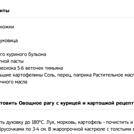
нты
 ножки
луковица
его куриного бульона
атной пасты
чеснока 5-6 веточек тимьяна
льшие картофелины Соль, перец, паприка Растительное мас
вочного масла
отовить Овощное рагу с курицей и картошкой рецеп
ть духовку до 180°С. Лук, морковь, картофель - почистить и
русочками по 3-4 см. В жаропрочной кастрюле с толстыми 