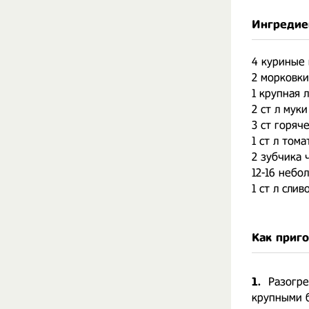
Ингредие
4 куриные
2 морковки
1 крупная 
2 ст л муки
3 ст горяч
1 ст л том
2 зубчика 
12-16 небо
1 ст л сли
Как приг
1.
Разогре
крупными б