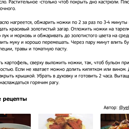
сло. Растительное -столько чтоб покрыть дно кастрюли. Пл
очного.
асло нагреется, обжарить ножки по 2 за раз по 3-4 минуты 
ать красивый золотистый загар. Отложить ножки на тарелк
 лук и морковь и обжаривать до золотистого цвета на сре
вить муку и хорошо перемешать. Через пару минут влить бу
пеции, травы и томатную пасту.
ь картофель, сверху выложить ножки, так, чтоб бульон пр
остью. Если не хватает можно долить кипятком или вином. 
акрыть крышкой. Убрать в духовку и готовить 2 часа. Вытащ
 наслаждаться горячим рагу.
 рецепты
Автор:
@yel