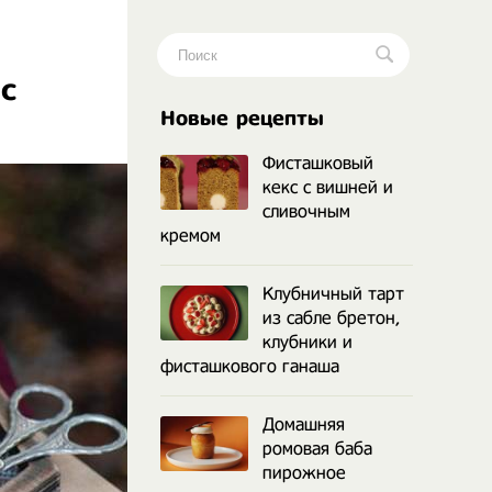
с
.
Новые рецепты
Фисташковый
кекс с вишней и
сливочным
кремом
Клубничный тарт
из сабле бретон,
клубники и
фисташкового ганаша
Домашняя
ромовая баба
пирожное