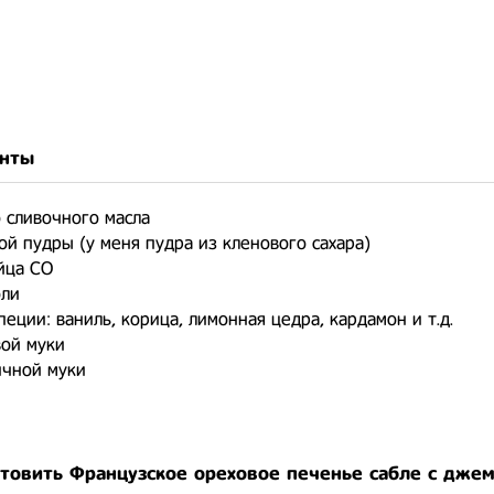
нты
о сливочного масла
ной пудры (у меня пудра из кленового сахара)
йца СО
оли
еции: ваниль, корица, лимонная цедра, кардамон и т.д.
ой муки
ичной муки
отовить Французское ореховое печенье сабле с дже