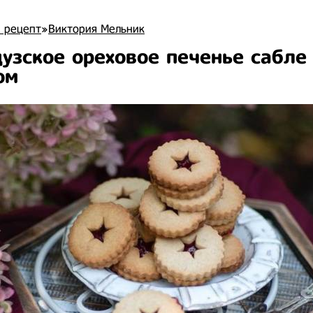
 рецепт
»
Виктория Мельник
узское ореховое печенье сабле 
ом