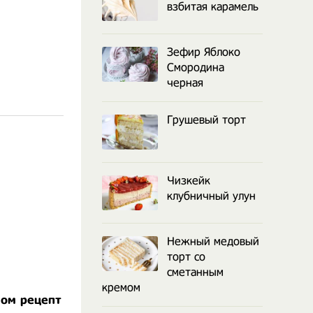
взбитая карамель
Зефир Яблоко
Смородина
черная
Грушевый торт
Чизкейк
клубничный улун
Нежный медовый
торт со
сметанным
кремом
мом рецепт