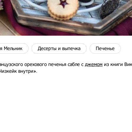
я Мельник
Десерты и выпечка
Печенье
нцузского орехового печенья сабле с
джемом
из книги Ви
изкейк внутри».