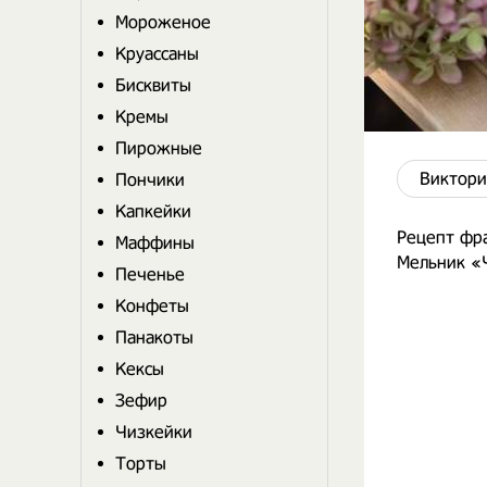
Мороженое
Круассаны
Бисквиты
Кремы
Пирожные
Виктори
Пончики
Капкейки
Рецепт фра
Маффины
Мельник «Ч
Печенье
Конфеты
Панакоты
Кексы
Зефир
Чизкейки
Торты