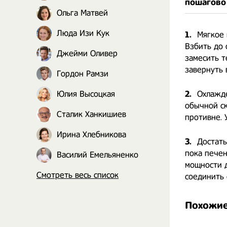
пошагово
Ольга Матвей
Люда Изи Кук
1.
Мягкое 
Взбить до 
Джейми Оливер
замесить т
завернуть 
Гордон Рамзи
Юлия Высоцкая
2.
Охлажде
обычной с
Сталик Ханкишиев
противне. 
Ирина Хлебникова
3.
Достать
пока печен
Василий Емельяненко
мощности 
Смотреть весь список
соединить
Похожие