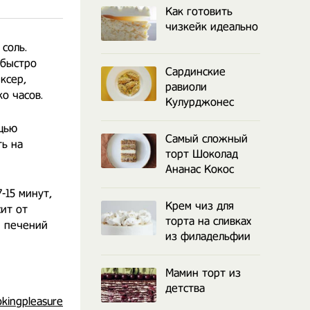
Как готовить
чизкейк идеально
 соль.
 быстро
Сардинские
ксер,
равиоли
о часов.
Кулурджонес
ощью
Самый сложный
ть на
торт Шоколад
Ананас Кокос
-15 минут,
Крем чиз для
ит от
торта на сливках
и печений
из филадельфии
Мамин торт из
детства
kingpleasure