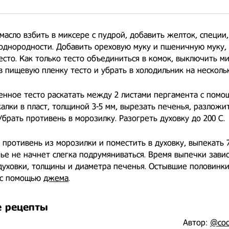
масло взбить в миксере с пудрой, добавить желток, специи,
однородности. Добавить ореховую муку и пшеничную муку,
есто. Как только тесто объединиться в комок, выключить ми
в пищевую пленку тесто и убрать в холодильник на нескольк
нное тесто раскатать между 2 листами пергамента с пом
калки в пласт, толщиной 3-5 мм, вырезать печенья, разложи
Убрать противень в морозилку. Разогреть духовку до 200 С.
 противень из морозилки и поместить в духовку, выпекать 7
ье не начнет слегка подрумяниваться. Время выпечки завис
духовки, толщины и диаметра печенья. Остывшие половинк
 с помощью
джема
.
 рецепты
Автор:
@coo