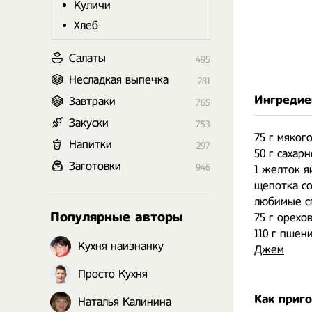
Куличи
Хлеб
Салаты
495
Несладкая выпечка
281
Ингредие
Завтраки
765
Закуски
753
75 г мяког
Напитки
297
50 г сахар
Заготовки
946
1 желток я
щепотка с
любимые сп
Популярные авторы
75 г орехов
110 г пшен
Кухня наизнанку
Джем
Просто Кухня
Как приг
Наталья Калинина