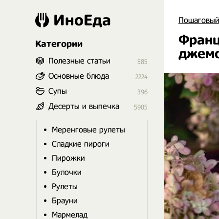
ИноЕда
Пошаговый
Франц
Категории
джем
Полезные статьи
585
Основные блюда
2224
Супы
396
Десерты и выпечка
5905
Меренговые рулеты
Сладкие пироги
Пирожки
Булочки
Рулеты
Брауни
Мармелад