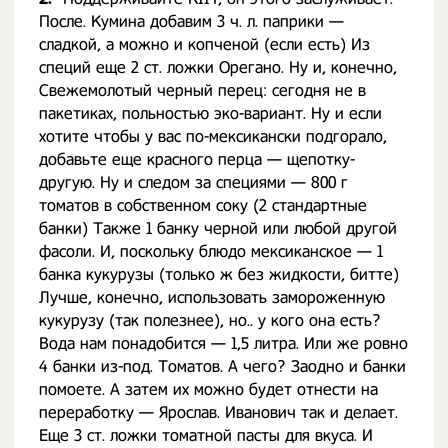
После. Кумина добавим 3 ч. л. паприки —
сладкой, а можно и копченой (если есть) Из
специй еще 2 ст. ложки Орегано. Ну и, конечно,
Свежемолотый черный перец: сегодня не в
пакетиках, польностью эко-вариант. Ну и если
хотите чтобы у вас по-мексикански подгорало,
добавьте еще красного перца — щепотку-
другую. Ну и следом за специями — 800 г
томатов в собственном соку (2 стандартные
банки) Также 1 банку черной или любой другой
фасоли. И, поскольку блюдо мексиканское — 1
банка кукурузы (только ж без жидкости, битте)
Лучше, конечно, использовать замороженную
кукурузу (так полезнее), но.. у кого она есть?
Вода нам понадобится — 1,5 литра. Или же ровно
4 банки из-под. Томатов. А чего? Заодно и банки
помоете. А затем их можно будет отнести на
переработку — Ярослав. Иванович так и делает.
Еще 3 ст. ложки томатной пасты для вкуса. И