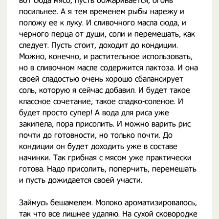
вот сюда мясо, пусть обжаривается, огонь
посильнее. А я тем временем рыбы нарежу и
положу ее к луку. И сливочного масла сюда, и
черного перца от души, соли и перемешать, как
следует. Пусть стоит, доходит до кондиции.
Можно, конечно, и растительное использовать,
но в сливочном масле содержится лактоза. И она
своей сладостью очень хорошо сбалансирует
соль, которую я сейчас добавил. И будет такое
классное сочетание, такое сладко-соленое. И
будет просто супер! А вода для риса уже
закипела, пора присолить. И можно варить рис
почти до готовности, но только почти. До
кондиции он будет доходить уже в составе
начинки. Так грибная с мясом уже практически
готова. Надо присолить, поперчить, перемешать
и пусть дожидается своей участи.
Займусь бешамелем. Молоко ароматизировалось,
так что все лишнее удаляю. На сухой сковородке