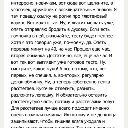
интересно, новичкам, вот сюда вот щелкните, в
уголочек, кружочек с восклицательным знаком. Я
там повешу ссылку на ролик про глютеновый
каркас. Вот как-то так. Ну, и хватит мешать уже,
опять отправляю бродить в духовку. Если есть
лампочка в ней, включайте, тесту будет теплее.
Хотя я это говорил уже, по-моему, да. Опять
перерыв минут на 40, на час. Прошел еще час,
вторая обминка. Достаточно, все, еще на час. И
вот так вот выглядит уже готовое тесто. Ну,
смотрите, какое чудо! А все потому, что, во-
первых, не спешил, а, во-вторых, регулярно
делал обминку. Ну, а теперь собственно лепка
расстегаев. Кусочек отделить, размять,
разложить лепешку. И обязательно оставить
расстегнутую часть, потому и расстегаями зовут.
Для расстегаев лучше всего подходит именно
очень влажная начинка. Их потому и не до конца
защипывают, чтобы лишняя влага уходила и
чтобы тесто внутри не мокло. Так что начинка с