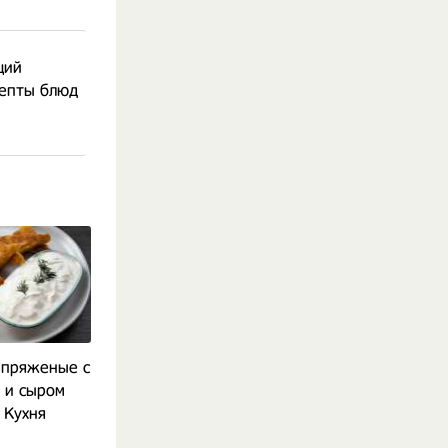
щий
цепты блюд
 пряженые с
Печёночный торт с
Корейский хол
 и сыром
йогуртом Просто Кухня
кукси Прост
 Кухня