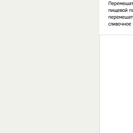
Перемешать
пищевой пл
перемешать
сливочное 