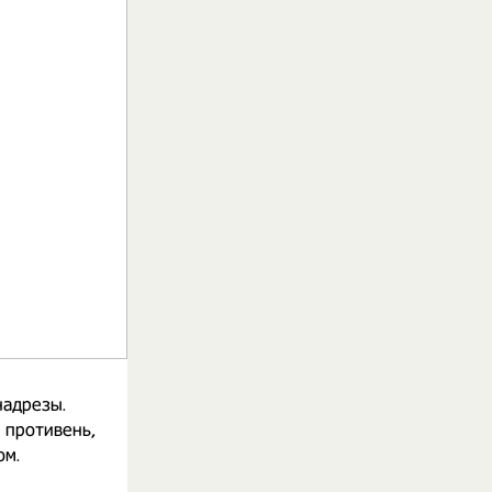
надрезы.
 противень,
ом.