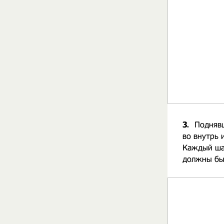
3.
Поднявш
во внутрь 
Каждый шар
должны бы