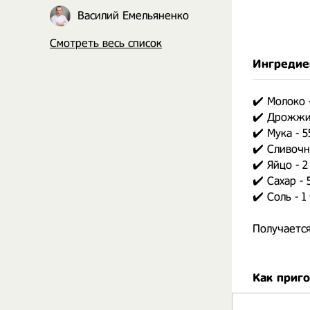
Василий Емельяненко
Смотреть весь список
Ингредие
✔️ Молоко -
✔️ Дрожжи 
✔️ Мука - 5
✔️ Сливочн
✔️ Яйцо - 2
✔️ Сахар - 
✔️ Соль - 1 
Получается
Как приг