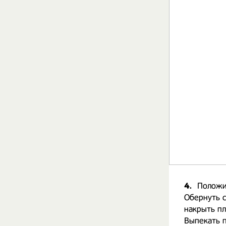
4.
Положит
Обернуть с
накрыть пл
Выпекать п