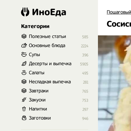
ИноЕда
Пошаговый
Сосис
Категории
Полезные статьи
585
Основные блюда
2224
Супы
396
Десерты и выпечка
5905
Салаты
495
Несладкая выпечка
281
Завтраки
765
Закуски
753
Напитки
297
Заготовки
946