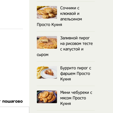
Сочники с
клюквой и
апельсином
Просто Кухня
Заливной пирог
на рисовом тесте
с капустой и
сыром
Буррито пирог с
фаршем Просто
Кухня
Мини чебуреки с
мясом Просто
т пошагово
Кухня