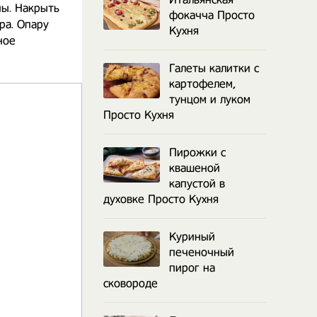
ны. Накрыть
фокачча Просто
ра. Опару
Кухня
ное
Галеты калитки с
картофелем,
тунцом и луком
Просто Кухня
Пирожки с
квашеной
капустой в
духовке Просто Кухня
Куриный
печеночный
пирог на
сковороде