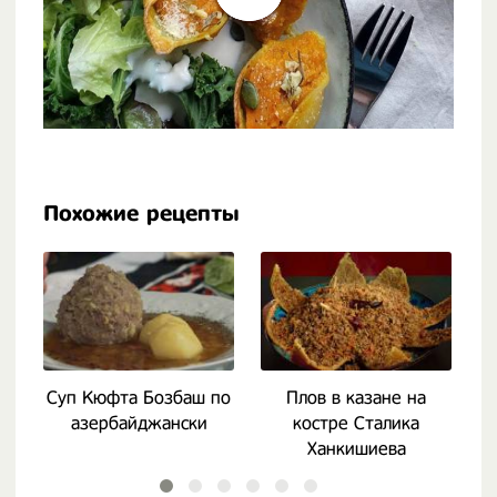
Похожие рецепты
Суп Кюфта Бозбаш по
Плов в казане на
азербайджански
костре Сталика
Ханкишиева