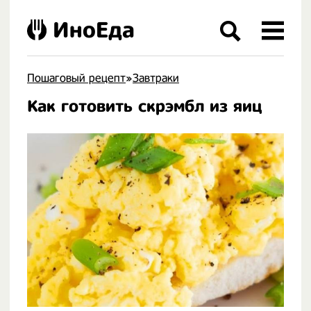
ИноЕда
Пошаговый рецепт
»
Завтраки
Как готовить скрэмбл из яиц
.