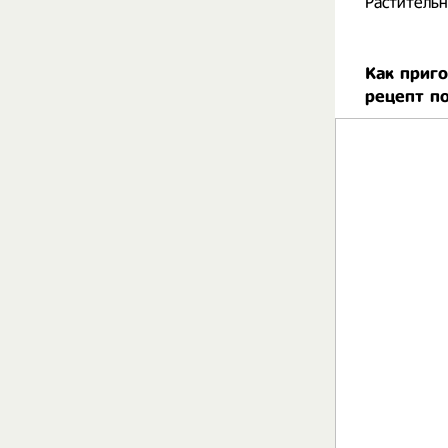
Растительн
Как приг
рецепт п