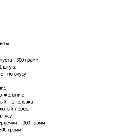
нты
пуста - 300 грамм
1 штука
ус
- по вкусу
лист
по желанию
ый – 1 головка
лотый перец
вкусу
рдечки – 300 грамм
300 грамм