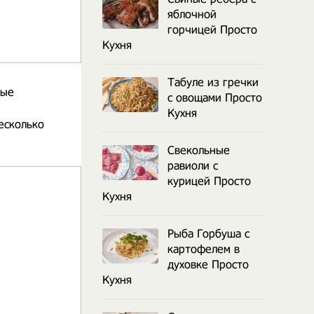
яблочной
горчицей Просто
Кухня
Табуле из гречки
ные
с овощами Просто
Кухня
есколько
Свекольные
равиоли с
курицей Просто
Кухня
Рыба Горбуша с
картофелем в
духовке Просто
Кухня