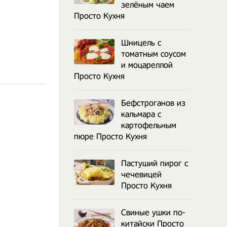
зелёным чаем
Просто Кухня
Шницель с
томатным соусом
и моцареллой
Просто Кухня
Бефстроганов из
кальмара с
картофельным
пюре Просто Кухня
Пастуший пирог с
чечевицей
Просто Кухня
Свиные ушки по-
китайски Просто