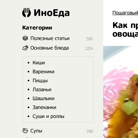
ИноЕда
Пошаговый
Как п
Категории
овощ
Полезные статьи
585
Основные блюда
2224
Киши
Вареники
Пиццы
Лазаньи
Шашлыки
Запеканки
Суши и роллы
Супы
396