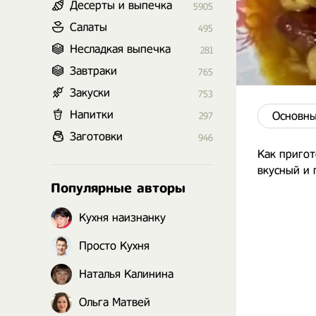
Десерты и выпечка
5905
Салаты
495
Несладкая выпечка
281
Завтраки
765
Закуски
753
Напитки
Основны
297
Заготовки
946
Как пригот
вкусный и 
Популярные авторы
Кухня наизнанку
Просто Кухня
Наталья Калинина
Ольга Матвей