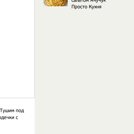
салатом Ачучук
Просто Кухня
 Тушим под
рдечки с