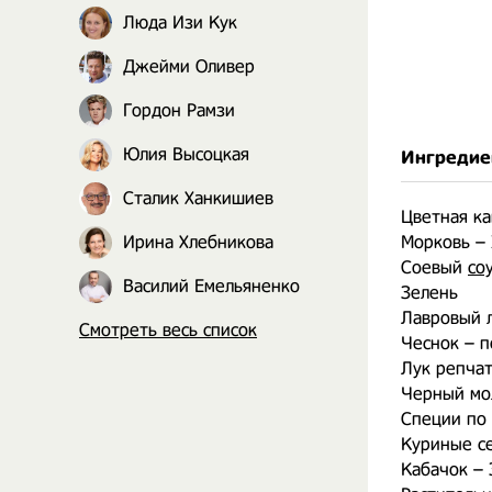
Люда Изи Кук
Джейми Оливер
Гордон Рамзи
Юлия Высоцкая
Ингредие
Сталик Ханкишиев
Цветная ка
Ирина Хлебникова
Морковь – 
Соевый
со
Василий Емельяненко
Зелень
Лавровый 
Смотреть весь список
Чеснок – 
Лук репчат
Черный мо
Специи по 
Куриные се
Кабачок – 