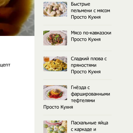
Быстрые
пельмени с мясом
Просто Кухня
Мясо по-кавказски
Просто Кухня
Сладкий плова с
ецепт
пряностями
Просто Кухня
Гнёзда с
фаршированными
тефтелями
Просто Кухня
Пасхальные яйца
с каркаде и