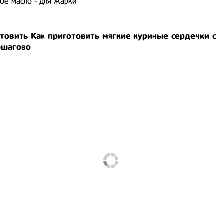
ое масло - для жарки
отовить Как приготовить мягкие куриные сердечки 
ошагово