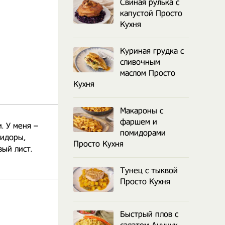
Свиная рулька с
капустой Просто
Кухня
Куриная грудка с
сливочным
маслом Просто
Кухня
Макароны с
фаршем и
. У меня –
помидорами
мидоры,
Просто Кухня
ый лист.
Тунец с тыквой
Просто Кухня
Быстрый плов с