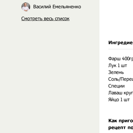
Василий Емельяненко
Смотреть весь список
Ингредие
Фарш 400г
Лук 1 шт
Зелень
Соль/Перец
Специи
Лаваш кру
Яйцо 1 шт
Как приг
рецепт п