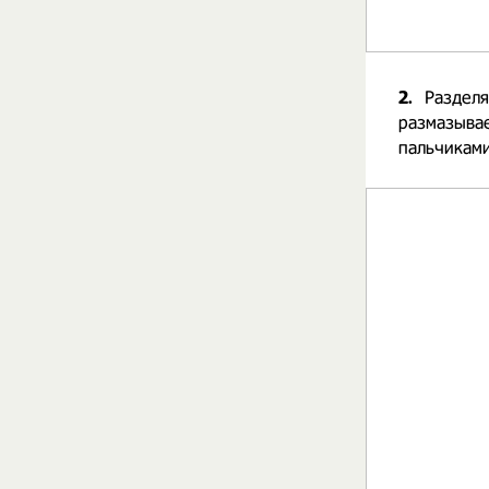
2.
Разделя
размазыва
пальчикам