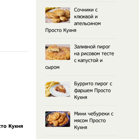
Сочники с
клюквой и
апельсином
Просто Кухня
Заливной пирог
на рисовом тесте
с капустой и
сыром
Буррито пирог с
фаршем Просто
Кухня
Мини чебуреки с
мясом Просто
то Кухня
Кухня