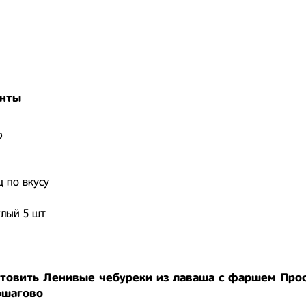
нты
р
 по вкусу
глый 5 шт
отовить Ленивые чебуреки из лаваша с фаршем Прос
ошагово