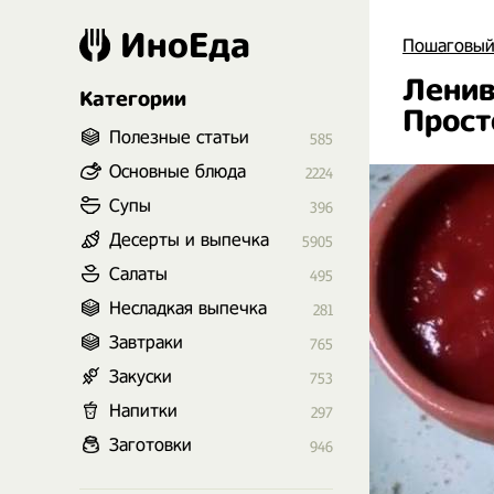
ИноЕда
Пошаговый
Ленив
Категории
Прост
Полезные статьи
585
Основные блюда
2224
Супы
396
Десерты и выпечка
5905
Салаты
495
Несладкая выпечка
281
Завтраки
765
Закуски
753
Напитки
297
Заготовки
946