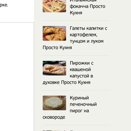
рке.
фокачча Просто
Кухня
Галеты калитки с
картофелем,
тунцом и луком
Просто Кухня
Пирожки с
квашеной
капустой в
духовке Просто Кухня
Куриный
печеночный
пирог на
сковороде