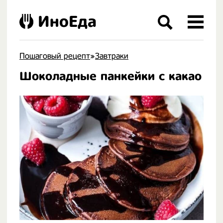
ИноЕда
Пошаговый рецепт
»
Завтраки
Шоколадные панкейки с какао
.