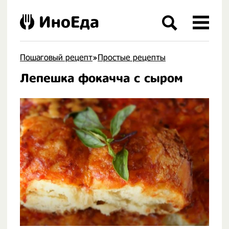
ИноЕда
Пошаговый рецепт
»
Простые рецепты
Лепешка фокачча с сыром
.