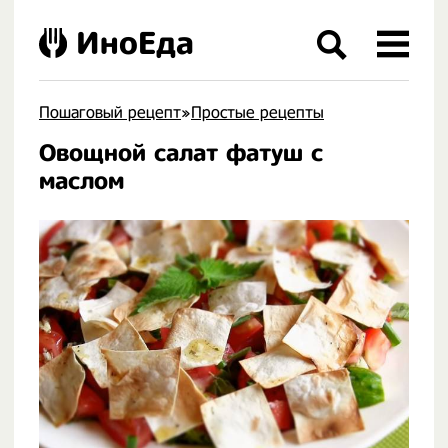
ИноЕда
Пошаговый рецепт
»
Простые рецепты
Овощной салат фатуш с
.
маслом