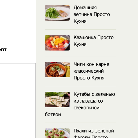
Домашняя
ветчина Просто
Кухня
Квашонка Просто
Кухня
епт
Чили кон карне
классический
Просто Кухня
Кутабы с зеленью
из лаваша со
свекольной
ботвой
Пхали из зелёной
фасоли Просто