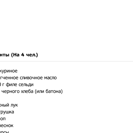
нты (На
4 чел.
)
 куриное
ягченное сливочное масло
0 г филе сельди
и черного хлеба (или батона)
н
сный лук
трушка
роп
чеснок
персы