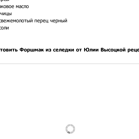
ивковое масло
орчицы
 свежемолотый перец черный
соли
отовить Форшмак из селедки от Юлии Высоцкой рец