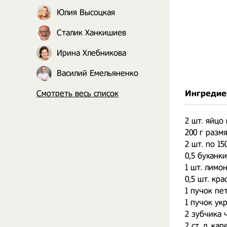
Юлия Высоцкая
Сталик Ханкишиев
Ирина Хлебникова
Василий Емельяненко
Смотреть весь список
Ингредие
2 шт. яйцо
200 г разм
2 шт. по 15
0,5 буханк
1 шт. лимо
0,5 шт. кра
1 пучок пе
1 пучок ук
2 зубчика 
2 ст. л. ка