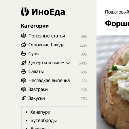
ИноЕда
Пошаговый
Форшм
Категории
Полезные статьи
585
Основные блюда
2224
Супы
396
Десерты и выпечка
5905
Салаты
495
Несладкая выпечка
281
Завтраки
765
Закуски
753
Хачапури
Бутерброды
Бургеры