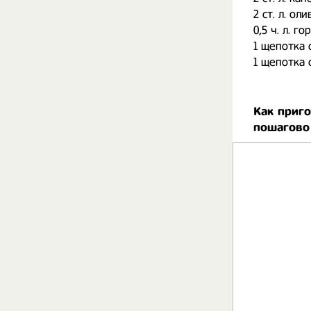
2 ст. л. ол
0,5 ч. л. г
1 щепотка
1 щепотка 
Как приг
пошагово