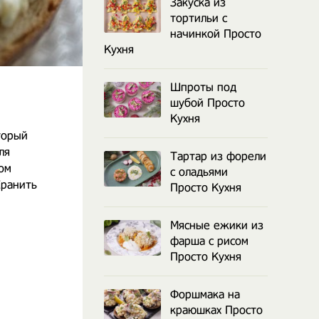
Закуска из
тортильи с
начинкой Просто
Кухня
Шпроты под
шубой Просто
Кухня
торый
ля
Тартар из форели
ом
с оладьями
Хранить
Просто Кухня
Мясные ежики из
фарша с рисом
Просто Кухня
Форшмака на
краюшках Просто