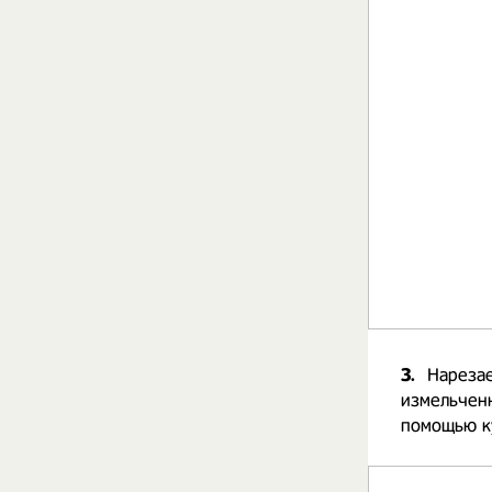
3.
Нарезае
измельченн
помощью ку