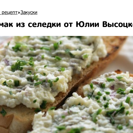
 рецепт
»
Закуски
ак из селедки от Юлии Высоцк