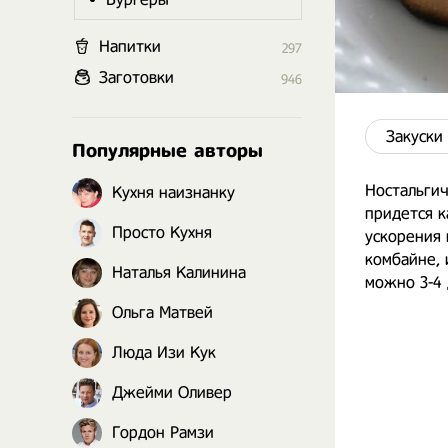
Напитки
297
Заготовки
946
Закуски
Популярные авторы
Ностальги
Кухня наизнанку
придется к
Просто Кухня
ускорения 
комбайне, 
Наталья Калинина
можно 3-4 
Ольга Матвей
Люда Изи Кук
Джейми Оливер
Гордон Рамзи