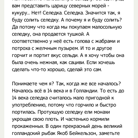
вам представить царицу северных морей -
кукуру... Нет! Селедка. Селедка. Значится так, я
буду солить селедку. А почему я и буду солить?
Да потому что когда мы покупаем малосольную
селедку, она продается тушкой. А
соответственно у неё есть голова с жабрами и
потроха с желчным пузырем. И то и другое
горчит и портит вкус сельди. А я хочу чтобы она
была очень нежная, как сациви. Если хочешь
сделать что-то хорошо, сделай это сам.
Понимаете чем я? Так, когда же все началось?
Началось всё в 14 века и в Голландии. То есть до
14 века селедка считалось мало пригодной к
употреблению, потому что горчило и быстро
портилась. Протухшую селедку ели монахи
укрощая свою плоть. И частенько кормили
прокаженных. В один прекрасный день великий
голландский рыбак Якоб Бейкельзон, заметьте