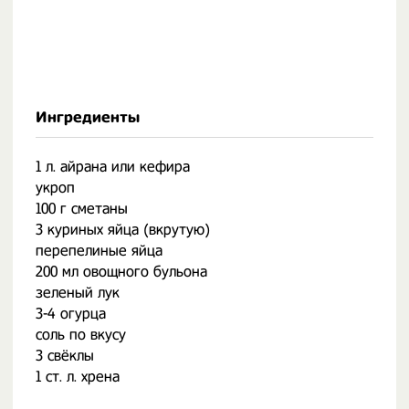
Ингредиенты
1 л. айрана или кефира
укроп
100 г сметаны
3 куриных яйца (вкрутую)
перепелиные яйца
200 мл овощного бульона
зеленый лук
3-4 огурца
соль по вкусу
3 свёклы
1 ст. л. хрена