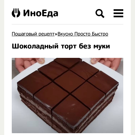
ИноЕда
Пошаговый рецепт
»
Вкусно Просто Быстро
Шоколадный торт без муки
.