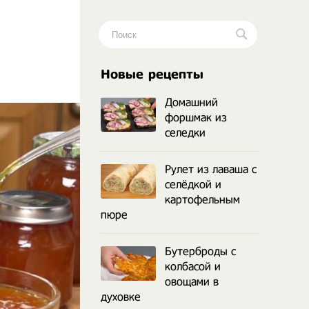
.
Новые рецепты
Домашний
форшмак из
селедки
Рулет из лаваша с
селёдкой и
картофельным
пюре
Бутерброды с
колбасой и
овощами в
духовке