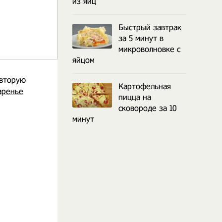
из яиц
Быстрый завтрак
за 5 минут в
микроволновке с
яйцом
 вторую
Картофельная
аренье
пицца на
сковороде за 10
минут