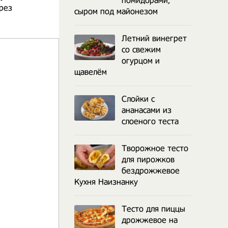
помидорами,
рез
сыром под майонезом
Летний винегрет
со свежим
огурцом и
щавелём
Слойки с
ананасами из
слоеного теста
Творожное тесто
для пирожков
бездрожжевое
Кухня Наизнанку
Тесто для пиццы
дрожжевое на