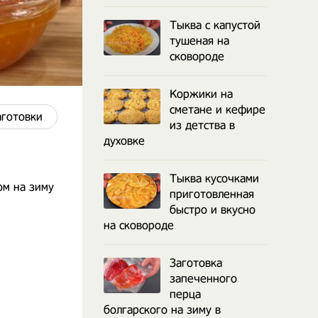
Тыква с капустой
тушеная на
сковороде
Коржики на
сметане и кефире
аготовки
из детства в
духовке
Тыква кусочками
ом на зиму
приготовленная
быстро и вкусно
на сковороде
Заготовка
запеченного
перца
болгарского на зиму в