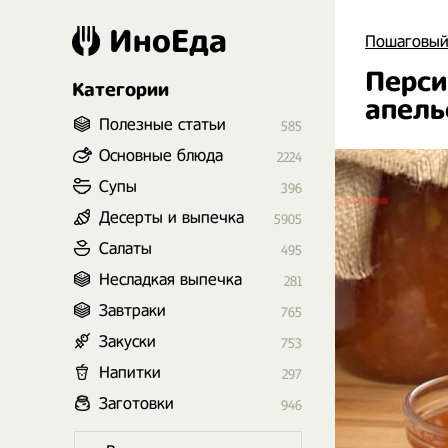
ИноЕда
Пошаговый
Перси
Категории
апель
Полезные статьи
585
Основные блюда
2224
Супы
396
Десерты и выпечка
5905
Салаты
495
Несладкая выпечка
281
Завтраки
765
Закуски
753
Напитки
297
Заготовки
946