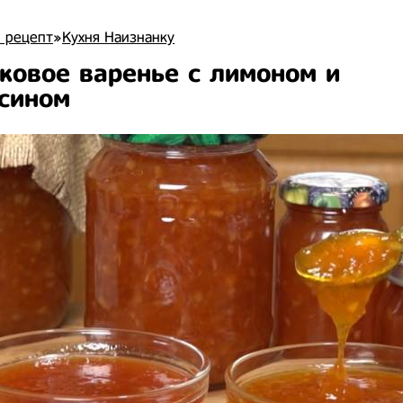
 рецепт
»
Кухня Наизнанку
ковое варенье с лимоном и
сином